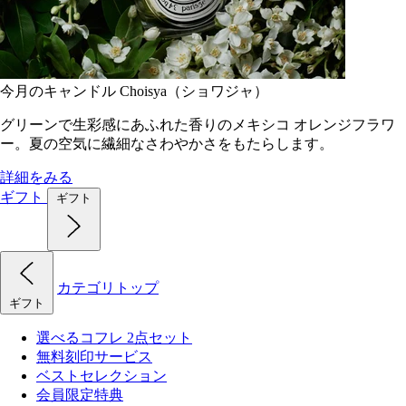
今月のキャンドル Choisya（ショワジャ）
グリーンで生彩感にあふれた香りのメキシコ オレンジフラワ
ー。夏の空気に繊細なさわやかさをもたらします。
詳細をみる
ギフト
ギフト
カテゴリトップ
ギフト
選べるコフレ 2点セット
無料刻印サービス
ベストセレクション
会員限定特典