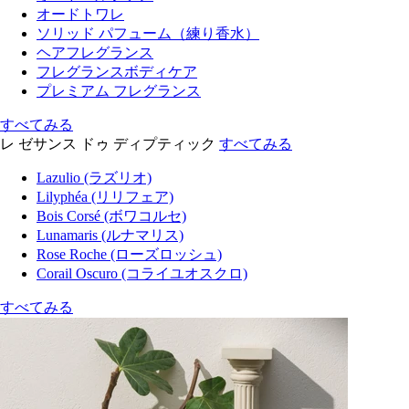
オードトワレ
ソリッド パフューム（練り香水）
ヘアフレグランス
フレグランスボディケア
プレミアム フレグランス
すべてみる
レ ゼサンス ドゥ ディプティック
すべてみる
Lazulio (ラズリオ)
Lilyphéa (リリフェア)
Bois Corsé (ボワコルセ)
Lunamaris (ルナマリス)
Rose Roche (ローズロッシュ)
Corail Oscuro (コライユオスクロ)
すべてみる