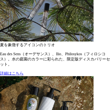
夏を象徴するアイコンのトリオ
Eau des Sens（オーデサンス）、Ilio、Philosykos（フィロシコ
ス）。水の庭園のカラーに彩られた、限定版ディスカバリーセ
ット。
詳細はこちら