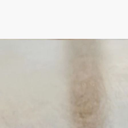
ご使用方法
ディプティックの取り組み
特徴
ご使用前に
ご使用方法
カーテンや壁面を彩るテキスタイル、クッションにもお使い頂
けます。
特徴
- 使用スペースに制限はありません。ご希望の香りの強さに合
わせてスプレーしてください。
- 容量 : 150ml
- サイズ : 高さ 15.3cm、直径 5cm