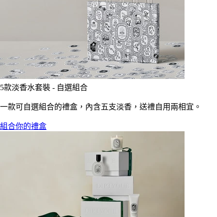
5款淡香水套裝 - 自選組合
一款可自選組合的禮盒，內含五支淡香，送禮自用兩相宜。
組合你的禮盒