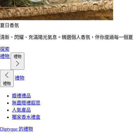
夏日香氛
清新、閃耀、充滿陽光氣息。精選個人香氛，伴你度過每一個夏
探索
禮物
禮物
禮物
禮物
婚禮禮品
無盡贈禮遐思
人氣產品
獨家香水禮盒
Diptyque 的禮物