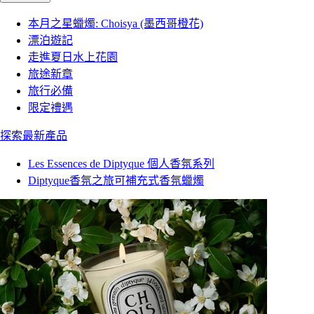
本月之星蠟燭: Choisya (墨西哥橙花)
漂泊遊記
走進夏日水上花園
旅途新章
旅行必備
限定禮遇
探索最新產品
Les Essences de Diptyque 個人香氛系列
Diptyque香氛之旅可補充式香氛蠟燭