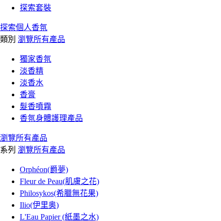
探索套裝
探索個人香氛
類別
瀏覽所有產品
獨家香氛
淡香精
淡香水
香膏
髮香噴霧
香氛身體護理產品
瀏覽所有產品
系列
瀏覽所有產品
Orphéon(爵夢)
Fleur de Peau(肌膚之花)
Philosykos(希臘無花果)
Ilio(伊里奥)
L'Eau Papier (紙墨之水)