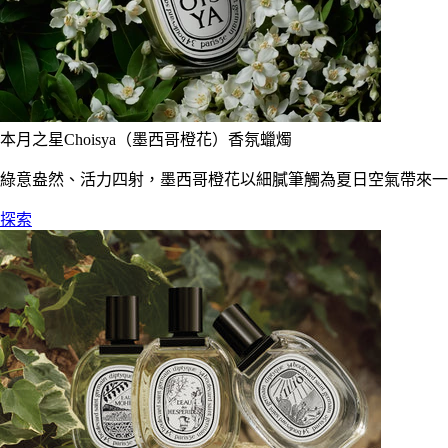
本月之星Choisya（墨西哥橙花）香氛蠟燭
綠意盎然、活力四射，墨西哥橙花以細膩筆觸為夏日空氣帶來一
探索