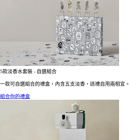
5款淡香水套裝 - 自選組合
一款可自選組合的禮盒，內含五支淡香，送禮自用兩相宜。
組合你的禮盒