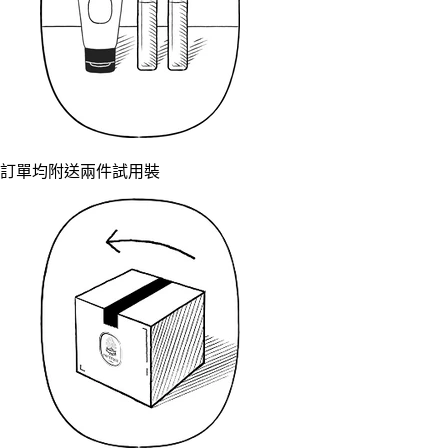
訂單均附送兩件試用裝