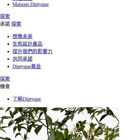
Maisons Diptyque
探索
承諾
探索
想像未來
生態設計產品
提升我們的影響力
共同承諾
Diptyque基金
探索
機會
了解Diptyque