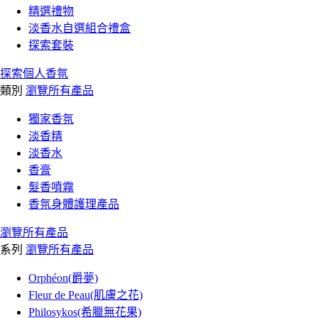
精選禮物
淡香水自選組合禮盒
探索套裝
探索個人香氛
類別
瀏覽所有產品
獨家香氛
淡香精
淡香水
香膏
髮香噴霧
香氛身體護理產品
瀏覽所有產品
系列
瀏覽所有產品
Orphéon(爵夢)
Fleur de Peau(肌膚之花)
Philosykos(希臘無花果)