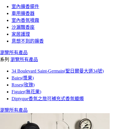
室內擴香擺件
車用擴香器
室內香氛噴霧
沙漏飄香座
家居護理
意想不到的擴香
瀏覽所有產品
系列
瀏覽所有產品
34 Boulevard Saint-Germain(聖日爾曼大道34號)
Baies(漿果)
Roses(玫瑰)
Figuier(無花果)
Diptyque香氛之旅可補充式香氛蠟燭
瀏覽所有產品