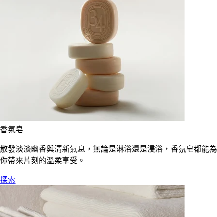
香氛皂
散發淡淡幽香與清新氣息，無論是淋浴還是浸浴，香氛皂都能為
你帶來片刻的溫柔享受。
探索