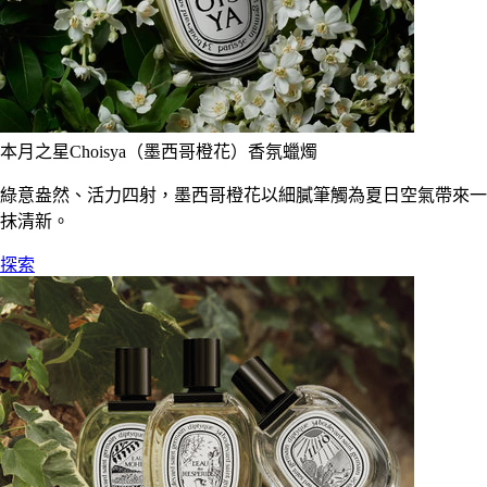
本月之星Choisya（墨西哥橙花）香氛蠟燭
綠意盎然、活力四射，墨西哥橙花以細膩筆觸為夏日空氣帶來一
抹清新。
探索