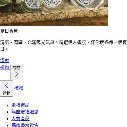
夏日香氛
清新、閃耀、充滿陽光氣息。精選個人香氛，伴你度過每一個夏
日。
探索
禮物
禮物
禮物
禮物
婚禮禮品
無盡贈禮遐思
人氣產品
獨家香水禮盒