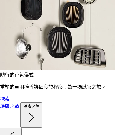
隨行的香氛儀式
重塑的車用擴香讓每段旅程都化為一場感官之旅。
探索
護膚之藝
護膚之藝