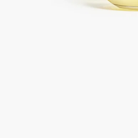
未開封製品に限り返品を承ります
ご購入時に選べるサンプル
カートページにてお好きなサンプルをお選びください
フランス製。シルクのように滑らかなテキスチャー。
ご使用方法
ディプティックの取り組み
処方とテクスチャー
成分
ご使用方法
肌に使用する場合：乾いた清潔な肌に直接スプレーします。ゆ
ったりとマッサージすると、肌にすばやくなじみます。