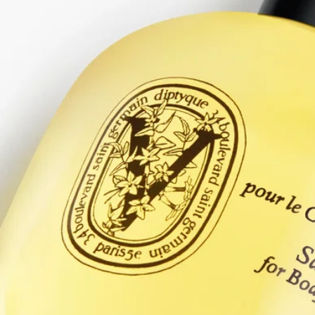
成分
イランイランと組み合わされたオオバナソケイ（スパニッシュ
ジャスミン）が、サフランのホットでスパイシーな香りによっ
て際立ち、ハチミツとアンバーのようなトーンで肌を明るくし
ます。
(カプリル酸/カプリン酸)ヤシアルキル、イソノナン酸セテアリ
ル、香料、アーモンド油、スクワラン、メトキシケイヒ酸エチ
ルヘキシル、オリーブ果実油、アボカド油、ゴマ種子油、サリ
チル酸エチルヘキシル、ｔ-ブチルメトキシジベンゾイルメタ
ン、ビサボロール、ザクロ種子油、ヒマワリ種子油、トコフェ
ロール、BHT、ダイズ油、トウガラシ果実エキス、サリチル
酸ベンジル、リナロール、ヒドロキシシトロネラール、α-イソ
メチルイオノン、ゲラニオール、シトロネロール、クマリン、
ジャスミン油、シトラール、安息香酸ベンジル、リモネン、ヘ
キシルシンナマル[Ⅳ]
ご注意：ディプティック製品の成分表は定期的に更新されま
す。ご使用前に製品パッケージに記載されている成分表をご確