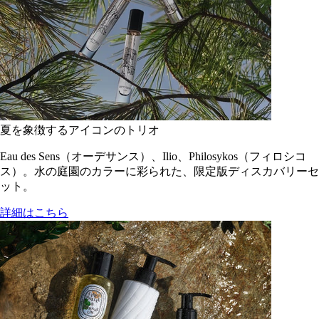
夏を象徴するアイコンのトリオ
Eau des Sens（オーデサンス）、Ilio、Philosykos（フィロシコ
ス）。水の庭園のカラーに彩られた、限定版ディスカバリーセ
ット。
詳細はこちら