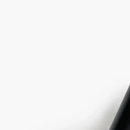
髪に使用する場合：手のひらに少量のオイルをスプレーし、髪
の先につけてから全体になじませてください。
※オイルの特性上、低温状態で稀に白濁したり固まったりする
ことがありますが、品質には問題ありません。凍ったような状
態ですので、暖かい場所に置くか、ボトルをぬるま湯につけ
て、溶かしてからご使用ください。
処方とテクスチャー
フォーミュラ：
美しく、シルクのようになめらかで、軽やか。ロードス島にイ
ンスパイアされた、べたつかないこのドライオイルは、ジャス
ミン、イランイラン、サフランといった明るく華やかな香りを
呼び覚まします。
フレグランス：
イランイランと調和するスパニッシュ ジャスミンが、サフラ
ンの温かくスパイシーなノートに引き立てられながら、ハチミ
ツのようなアンバーのトーンで肌に輝きをもたらします。