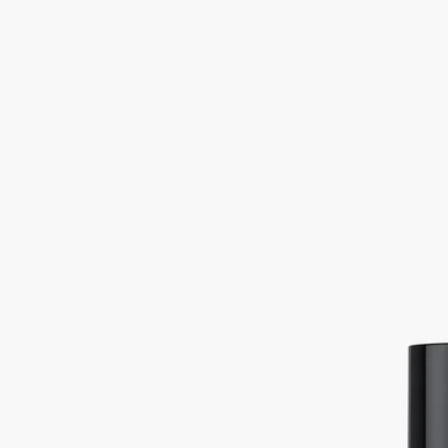
ン、サフランといった太陽を連想させる香りを漂わせます。サ
テンのようなヴェールが肌に輝きを与え、髪にはしなやかさと
ツヤをもたらします。 ご案内：サテンオイルは、コレクショ
ンの新たな章へと歩みを進めようとしています。
続きを読む
この大切な一章が幕を閉じる一方で、私たちはコレクションの
新たな章を皆さまと近いうちに分かち合えることを心より楽し
みにしております。 ※現行のサテンオイル100ml は、8月31
日までディプティック ブティックおよび公式オンラインスト
アにてお取り扱いいたします。
閉じる
サテンオイル
(ボディ＆ヘア用)
美しく、シルキーで、儚い
多くの用途を備えたドライオイル。ジャスミンやイランイラ
ン、サフランといった太陽を連想させる香りを漂わせます。サ
テンのようなヴェールが肌に輝きを与え、髪にはしなやかさと
ツヤをもたらします。 ご案内：サテンオイルは、コレクショ
ンの新たな章へと歩みを進めようとしています。
続きを読む