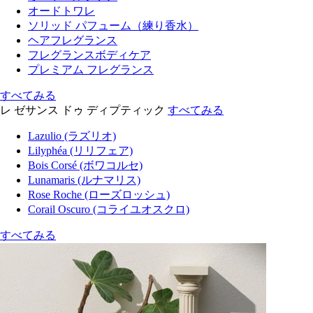
オードトワレ
ソリッド パフューム（練り香水）
ヘアフレグランス
フレグランスボディケア
プレミアム フレグランス
すべてみる
レ ゼサンス ドゥ ディプティック
すべてみる
Lazulio (ラズリオ)
Lilyphéa (リリフェア)
Bois Corsé (ボワコルセ)
Lunamaris (ルナマリス)
Rose Roche (ローズロッシュ)
Corail Oscuro (コライユオスクロ)
すべてみる