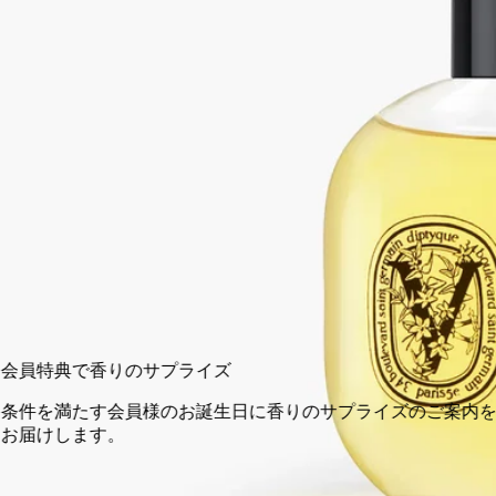
この大切な一章が幕を閉じる一方で、私たちはコレクションの
新たな章を皆さまと近いうちに分かち合えることを心より楽し
みにしております。 ※現行のサテンオイル100ml は、8月31
日までディプティック ブティックおよび公式オンラインスト
アにてお取り扱いいたします。
閉じる
100 ml
カートに入れる
¥9,130
会員特典で香りのサプライズ
条件を満たす会員様のお誕生日に香りのサプライズのご案内を
お届けします。
14日以内の返品可能