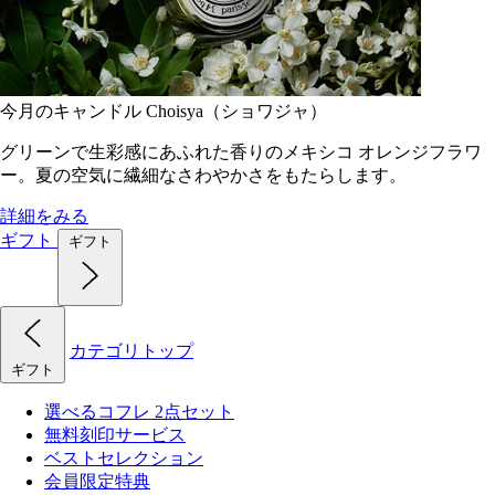
今月のキャンドル Choisya（ショワジャ）
グリーンで生彩感にあふれた香りのメキシコ オレンジフラワ
ー。夏の空気に繊細なさわやかさをもたらします。
詳細をみる
ギフト
ギフト
カテゴリトップ
ギフト
選べるコフレ 2点セット
無料刻印サービス
ベストセレクション
会員限定特典