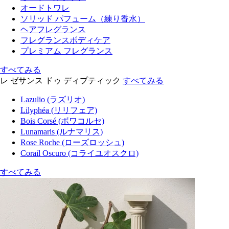
オードトワレ
ソリッド パフューム（練り香水）
ヘアフレグランス
フレグランスボディケア
プレミアム フレグランス
すべてみる
レ ゼサンス ドゥ ディプティック
すべてみる
Lazulio (ラズリオ)
Lilyphéa (リリフェア)
Bois Corsé (ボワコルセ)
Lunamaris (ルナマリス)
Rose Roche (ローズロッシュ)
Corail Oscuro (コライユオスクロ)
すべてみる