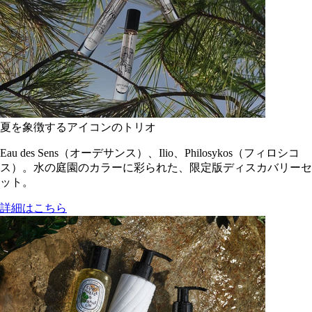
夏を象徴するアイコンのトリオ
Eau des Sens（オーデサンス）、Ilio、Philosykos（フィロシコ
ス）。水の庭園のカラーに彩られた、限定版ディスカバリーセ
ット。
詳細はこちら