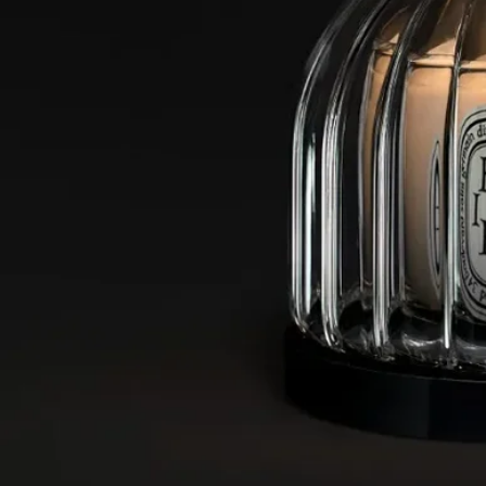
キャンドルホルダーをご使用の際は、安全性、品質、耐久性を
保つため、以下の注意事項をお守りください。
- ワックスの残りが5mm未満になった場合、または芯を支える
台座が見える場合は、キャンドルに火を灯さないでください。
- キャンドルジャーに入れたまま、一度に4時間以上連続して
燃焼させないでください。
- キャンドルジャーで燃焼中のキャンドルからは、絶対に目を
離さないでください。
- キャンドルに火が灯っている時や、ワックスがまだ液体の状
態の時は、絶対にキャンドルホルダーを動かさないでくださ
い。
- 燃焼中のキャンドルを風の当たる場所や、大切な家具などの
上に直接置かないでください。
- お子様やペットの手の届かない場所に置き、布製品に近づけ
ないでください。
お手入れ方法：
- トレイのお手入れは、柔らかく研磨剤を含まないスポンジを
使用し、ハンドで行ってください。