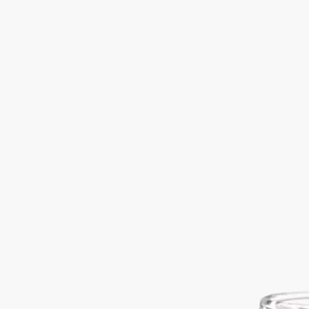
ミニキャンドル 35g用のキャンドルホルダーが、キャンドルホ
ルダー コートプラット コレクションに加わりました。
続きを読む
ジャン＝マルク・ガディ スタジオ（Studio Jean-Marc Gady）が
キャンドルホルダー コートプラットの曲線を新たなサイズに
デザインしました。ミニキャンドルを美しく引き立て、夏の夜
を照らすアイテムです。
閉じる
Best-seller
キャンドルホルダー コートプラット
ミ
ニキャンドル用
手吹きガラス
ミニキャンドル 35g用のキャンドルホルダーが、キャンドルホ
ルダー コートプラット コレクションに加わりました。
続きを読む
ジャン＝マルク・ガディ スタジオ（Studio Jean-Marc Gady）が
キャンドルホルダー コートプラットの曲線を新たなサイズに