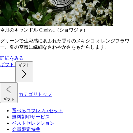
今月のキャンドル Choisya（ショワジャ）
グリーンで生彩感にあふれた香りのメキシコ オレンジフラワ
ー。夏の空気に繊細なさわやかさをもたらします。
詳細をみる
ギフト
ギフト
カテゴリトップ
ギフト
選べるコフレ 2点セット
無料刻印サービス
ベストセレクション
会員限定特典