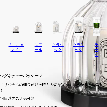
デザインしました。ミニキャンドルを美しく引き立て、夏の夜
を照らすアイテムです。
閉じる
ミニキャ
スモ
クラシ
クラシ
ラ
ンドル
ール
ック
ック
ー
ジ
入荷の通知を受ける
¥13,200
シグネチャーパッケージ
オリジナルの梱包が配送時も大切な宝物をしっかりと保護しま
す。
14日以内の返品可能