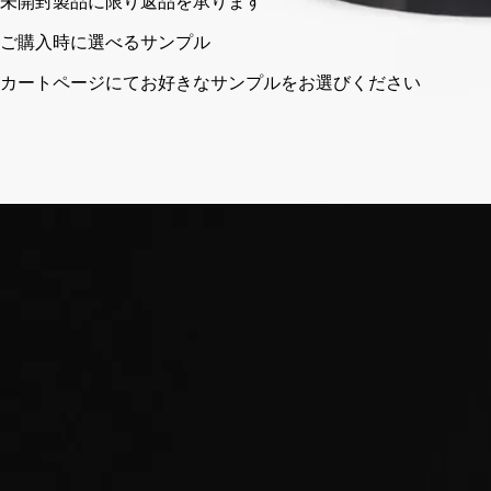
未開封製品に限り返品を承ります
ご購入時に選べるサンプル
カートページにてお好きなサンプルをお選びください
フランスで職人の手によって仕上げられた吹きガラス。透明性
へのこだわり。
ストーリー
ディプティックの取り組み
クラフトマンシップ
ご使用方法
ストーリー
羽根飾りとスクロール模様。
ねじれ、カーブ、そして直線が交錯し、クリスタルのような動