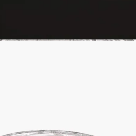
- ガラスベルは食洗機対応です。
ディプティックの取り組み
伝統の職人技
代々受け継がれてきた木製漆塗りの技法を用い、ベトナムでハ
ンドクラフトされています
完全な透明性
原料の透明性とトレーサビリティの保証についてご覧くださ
い。
詳細をみる
フランス製
当社のガラス容器はすべてフランス製です。