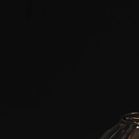
きで波打つアイテムの数々。
マッチホルダー、キャンドルホルダー、そしてガラスアクセサ
リーが織りなす、装飾を削ぎ落とした透き通るようなコレクシ
ョン。そこからこぼれる光は、一日の移ろいとともに満ちては
引き、舞い踊る光の波となってあなたのホームに命を吹き込み
ます。
クラフトマンシップ
ディプティックの共同創業者であるクリスチャンヌ・ゴトロ
は、創業の地である34 boulevard Saint-Germain（サン・ジェル
マン大通り34番地 ）のブティックで、種子を満たしたラージ
サイズのホウケイ酸ガラスのジャーを収集していました。実験
室の技術をホームデコレーションの分野へと応用したこのアイ
デアが、フランスのヴァンデ地方を拠点とする熟練のガラス職
人Nivyne（ニヴィーヌ）にインスピレーションを与え、その手
によってこのフォトフォールが制作されました。
ご使用方法