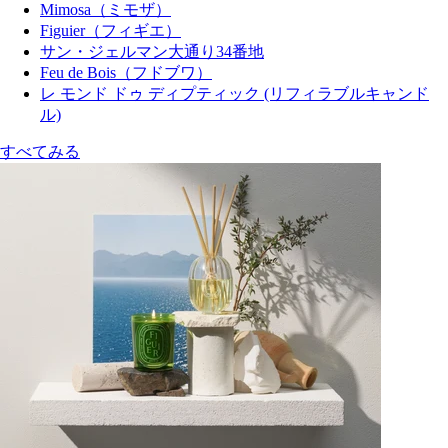
Mimosa（ミモザ）
Figuier（フィギエ）
サン・ジェルマン大通り34番地
Feu de Bois（フドブワ）
レ モンド ドゥ ディプティック (リフィラブルキャンド
ル)
すべてみる