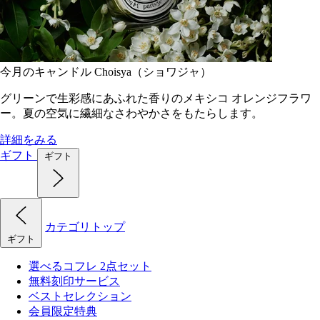
今月のキャンドル Choisya（ショワジャ）
グリーンで生彩感にあふれた香りのメキシコ オレンジフラワ
ー。夏の空気に繊細なさわやかさをもたらします。
詳細をみる
ギフト
ギフト
カテゴリトップ
ギフト
選べるコフレ 2点セット
無料刻印サービス
ベストセレクション
会員限定特典