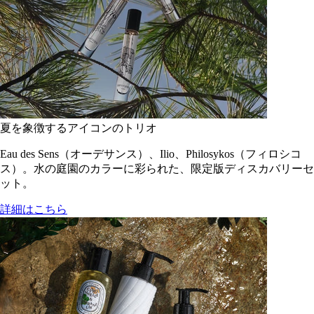
夏を象徴するアイコンのトリオ
Eau des Sens（オーデサンス）、Ilio、Philosykos（フィロシコ
ス）。水の庭園のカラーに彩られた、限定版ディスカバリーセ
ット。
詳細はこちら