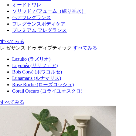
オードトワレ
ソリッド パフューム（練り香水）
ヘアフレグランス
フレグランスボディケア
プレミアム フレグランス
すべてみる
レ ゼサンス ドゥ ディプティック
すべてみる
Lazulio (ラズリオ)
Lilyphéa (リリフェア)
Bois Corsé (ボワコルセ)
Lunamaris (ルナマリス)
Rose Roche (ローズロッシュ)
Corail Oscuro (コライユオスクロ)
すべてみる