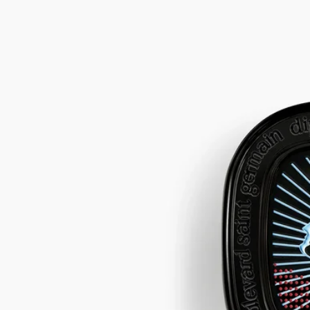
シダー、トンカビーン、ジュニパーベリー、ジャスミン
指先で纏う、アルコールフリーの詰め替え可能なソリッドパフ
ューム（練り香水）。バームを手首や首筋、デコルテにやさし
く滑らせると、タバコがほのかにアクセントを添えるウッディ
ノートに、ジュニパーベリーとジャスミンが溶け合い、繊細に
広がります。詩情あふれる専用ケース。
続きを読む
ディプティックの創業者たちが愛した1960年代のジャズクラブ
の夜にオマージュを捧げた香り。ソリッドパフュームは肌に寄
り添うように繊細に香り立ち、パーソナルな余韻とともに、自
分だけの香りの旅へと誘います。その時々の気分やシーンに合
わせて、他のジェスチャーと重ねてお使いいただけます。
閉じる