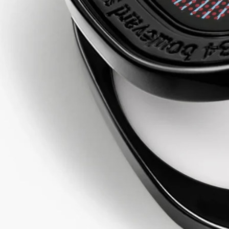
ソリッドパフュームの香りを引き出すため、手首と肘の内側、
首元、鎖骨付近など、脈拍を感じる部分（体が最も熱を発する
部分）に付けてください。 髪の毛先もおすすめです。
ソリッドパフュームがなくなりましたら、付属のツールを使用
して、別売りのリフィルをケースに詰め替えてお使いくださ
い。
成分
コムギデンプン、イソノナン酸イソノニル、香料、パラフィ
ン、シリカ、合成ワックス、マイクロクリスタリンワックス、
サリチル酸ベンジル、リナロール、α-イソメチルイオノン、ヒ
ドロキシシトロネラール、ゲラニオール、シトロネロール、ク
マリン、シトラール、安息香酸ベンジル、ベンジルアルコー
ル、安息香酸[Ⅱ]
本製品には小麦由来成分が含まれています。
ご注意：ディプティック製品の成分表は定期的に更新されま