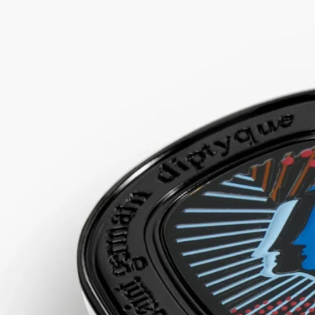
ディプティックの取り組み
ご使用方法
成分
ストーリー
フレグランス ジェスチャーは香水の歴史からインスピレーシ
ョンを得て、テクスチャーを革新し、香りのまとい方に新しい
アプローチを提案します。それは、目に見えないものを官能的
に、そして形のないものを触れられるものへと昇華させる方法
です。オードトワレ、ボディミスト、ボディバームといったそ
れぞれのジェスチャーは、そのフォーミュラに応じて最高の香
りを表現できるよう、特別に調合されています。香りの濃度が
高いため、その時の気分やシーンに合わせて単独でお使いいた
だけます。物質が香りとなり、香りが物質となるのです...
ご使用方法