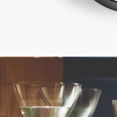
す。ご使用前に製品パッケージに記載されている成分表をご確
認ください。
ディプティックの取り組み
フランス製
当社のフレグランスジェスチャーはすべてフランス製
リフィル対応アイテム
ソリッドパフュームのケースには、お好みのソリッドパフュー
ムのリフィルのみを詰め替えてご使用いただけます。
リサイクル方法
紙製のスリーブ、または外箱はリサイクル可能です。適切な資
源ごみとして廃棄してください。チューブはリサイクルできな
いため、家庭ごみと一緒に廃棄してください。