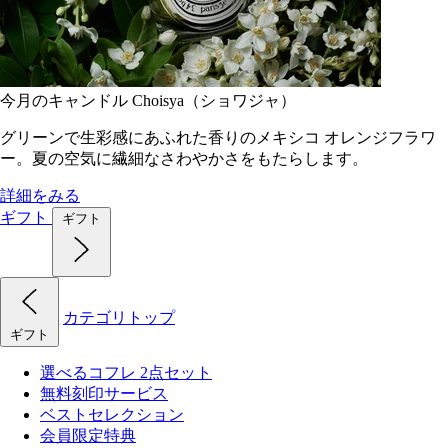
今月のキャンドル Choisya（ショワジャ）
グリーンで生彩感にあふれた香りのメキシコ オレンジフラワ
ー。夏の空気に繊細なさわやかさをもたらします。
詳細をみる
ギフト
ギフト
カテゴリトップ
ギフト
選べるコフレ 2点セット
無料刻印サービス
ベストセレクション
会員限定特典