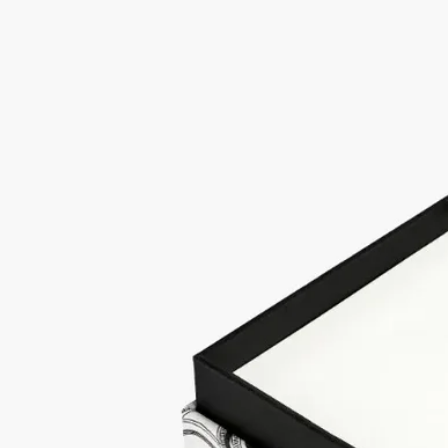
のは、現代アーティストでイラストレーターのSafia
Ouares（サフィア・ワレス）です。メゾンにとって長年の友人
である彼女は、コレクションのオブジェにディプティックの香
りの世界から取り出した、特別なイラストやモチーフを描きま
す。
神話の庭園の魅力的な世界から、グラフィックや物語風のモチ
ーフまで、それぞれのオブジェが美しさと機能性を兼ね備えて
います。メゾンのデザイン力へのオマージュ。
特徴
- ルーズリーフ1,000枚のノートパッド​
- サイズ：高さ 10cm / 幅 10cm​
- 素材：－厚紙
－重量：720​g
- イタリア製