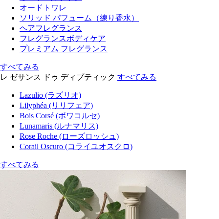
オードトワレ
ソリッド パフューム（練り香水）
ヘアフレグランス
フレグランスボディケア
プレミアム フレグランス
すべてみる
レ ゼサンス ドゥ ディプティック
すべてみる
Lazulio (ラズリオ)
Lilyphéa (リリフェア)
Bois Corsé (ボワコルセ)
Lunamaris (ルナマリス)
Rose Roche (ローズロッシュ)
Corail Oscuro (コライユオスクロ)
すべてみる