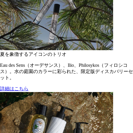
夏を象徴するアイコンのトリオ
Eau des Sens（オーデサンス）、Ilio、Philosykos（フィロシコ
ス）。水の庭園のカラーに彩られた、限定版ディスカバリーセ
ット。
詳細はこちら