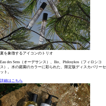
夏を象徴するアイコンのトリオ
Eau des Sens（オーデサンス）、Ilio、Philosykos（フィロシコ
ス）。水の庭園のカラーに彩られた、限定版ディスカバリーセ
ット。
詳細はこちら