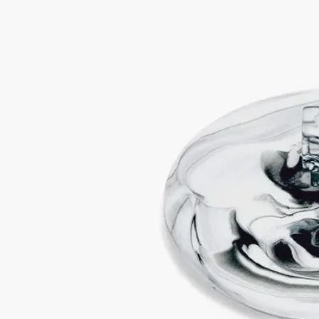
土を同時に手で注ぎ、混ぜ合わせることで生まれます。職人の
手仕事の加減によって、混ざり合う土がユニークのマーブル模
様を描き出します。釉薬を施さずに高温で焼成することで、マ
ットな仕上がりとベルベットのような手触り、そしてピュアな
美しさが保たれます。一つとして同じものはない、唯一無二の
作品。淡い色から深い色までのニュアンスを持つ、神秘的なデ
ザインが姿を現します。
ご使用方法
ぬるま湯とマイルドな石鹸でお手入れしてください。
特徴
- クラシックキャンドル用
- 素材：混合クレイのビスキュイポーセリン
- 重量：61g