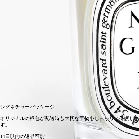
クスクレイのスタンドやトレイと合わせれば、美しいハーモニ
ーを奏でます。
続きを読む
※キャンドルは別売りです。※取り扱い店舗はタブをご覧くだ
さい。
閉じる
クラシック
ミディアム
エクストララージ
入荷の通知を受ける
¥9,900
シグネチャーパッケージ
オリジナルの梱包が配送時も大切な宝物をしっかりと保護し
す。