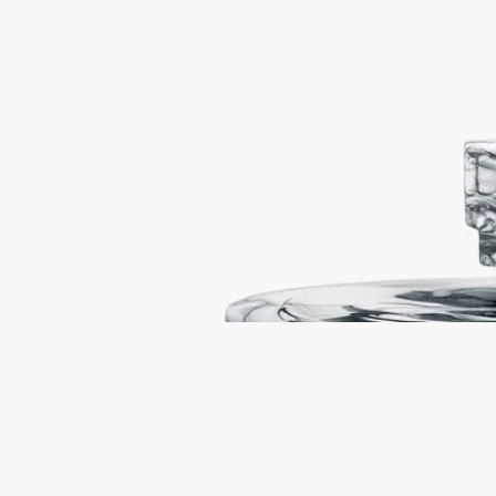
シックキャンドル用
マーブルビスキュイポーセリン
手作業で混ぜ合わせたポーセリンが黒と白の曲線を描きながら
調和し、キャンドルの香りを保護します。唯一無二のマーブル
模様。マーブル模様のクレイが煙のように魅惑的な曲線を描
き、コントラストが織りなす唯一の景色を生み出します。ミッ
クスクレイのスタンドやトレイと合わせれば、美しいハーモニ
ーを奏でます。
続きを読む
※キャンドルは別売りです。※取り扱い店舗はタブをご覧くだ
さい。
閉じる
ランドスケープ キャンドルリッド
クラ
シックキャンドル用