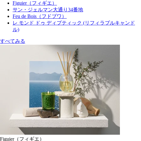
Figuier（フィギエ）
サン・ジェルマン大通り34番地
Feu de Bois（フドブワ）
レ モンド ドゥ ディプティック (リフィラブルキャンド
ル)
すべてみる
Figuier（フィギエ）