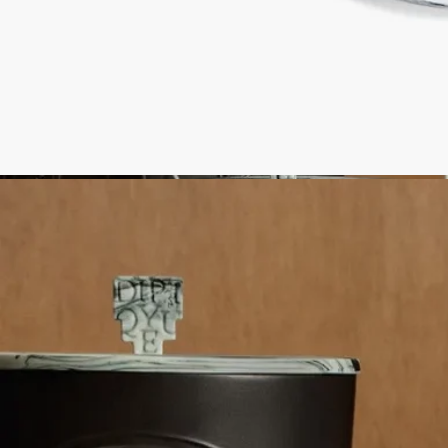
- サイズ：高さ3cm、直径8cm
- 製品は一点一点、独自のものです。製品によってカラーに差
異が生じる場合がございます。
【取り扱い店舗】
DIPTYQUE 表参道、青山、渋谷スクランブルスクエア、伊勢
丹新宿、GINZA SIX、六本木、丸の内、ニュウマン高輪、西武
池袋（2月18日オープン）、二子玉川、そごう横浜、ニュウマ
ン横浜、京都BAL、ルクア大阪、うめだ阪急、神戸BAL、仙
台藤崎、福岡（2月27日オープン）、オンラインストア
ぬるま湯と石鹸で洗ってください。
ディプティックの取り組み
ポルトガル製
こちらの製品はポルトガル製です。