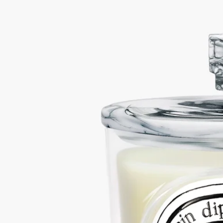
マーブルビスキュイポーセリン
手作業で混ぜ合わせたポーセリンが黒と白の曲線を描きながら
調和し、キャンドルの香りを保護します。唯一無二のマーブル
模様。マーブル模様のクレイが煙のように魅惑的な曲線を描
き、コントラストが織りなす唯一の景色を生み出します。ミッ
クスクレイのスタンドやトレイと合わせれば、美しいハーモニ
ーを奏でます。
続きを読む
※キャンドルは別売りです。※取り扱い店舗はタブをご覧くだ
さい。
閉じる
ランドスケープ キャンドルリッド
クラ
シックキャンドル用
マーブルビスキュイポーセリン
手作業で混ぜ合わせたポーセリンが黒と白の曲線を描きながら
調和し、キャンドルの香りを保護します。唯一無二のマーブル
模様。マーブル模様のクレイが煙のように魅惑的な曲線を描
き、コントラストが織りなす唯一の景色を生み出します。ミッ