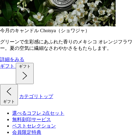
今月のキャンドル Choisya（ショワジャ）
グリーンで生彩感にあふれた香りのメキシコ オレンジフラワ
ー。夏の空気に繊細なさわやかさをもたらします。
詳細をみる
ギフト
ギフト
カテゴリトップ
ギフト
選べるコフレ 2点セット
無料刻印サービス
ベストセレクション
会員限定特典