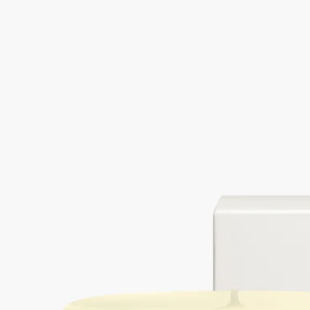
ラス・ポサスへの旅を続けるために。メキシコの生い茂った自
然の只中で、心を奪う幻想的な楽園に身を委ねてください。
続きを読む
ラス・ポサス。メキシコのジャングルにある夢のように美しい
風変わりな場所で、非日常的なかたちのコンクリートの彫刻が
生い茂る自然と調和しています。
閉じる
La Forêt Rêve (ラフォレレーヴ/森の夢)
キャンドル用リフィル
イランイランエッセンス、バニラアブソリュート、ジャスミン
アブソリュート
ラス・ポサスへの旅を続けるために。メキシコの生い茂った自
然の只中で、心を奪う幻想的な楽園に身を委ねてください。
続きを読む
ラス・ポサス。メキシコのジャングルにある夢のように美しい
風変わりな場所で、非日常的なかたちのコンクリートの彫刻が
生い茂る自然と調和しています。
閉じる