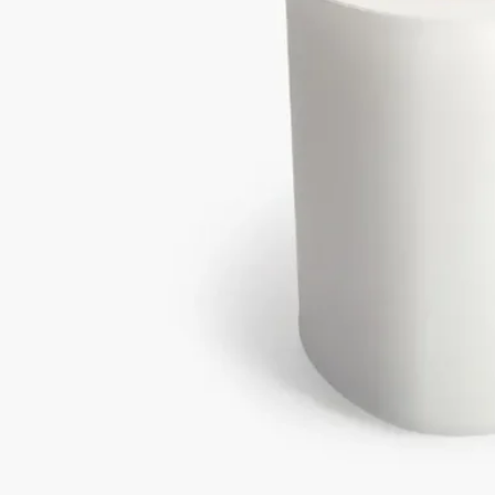
キャンドルをより長く、安全にお楽しみいただくためのヒント
をいくつかご紹介します。
空間を整える
- キャンドルは、平らで耐熱性のある場所に置いてください。
- 木製や大理石などデリケートな素材の表面を保護するため
に、キャンドルコースターやトレイをご使用ください。
- 燃えやすいものの近くにキャンドルを置かないでください。
- お子様やペットの手の届かない場所に保管してください。
キャンドルに火を灯す
- やけどの危険を避けるため、キャンドルにはマッチで火を灯
すことをお勧めします。
- 初めて火を灯す際は、ワックスの表面全体が均一に溶けるま
で燃焼させてください（香りの種類により約5時間）。これに
より、ワックスの中心部だけが溶けてしまう「トンネリング」
を防ぎ、芯がワックスを適切に吸い上げることで、その後の均