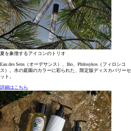
夏を象徴するアイコンのトリオ
Eau des Sens（オーデサンス）、Ilio、Philosykos（フィロシコ
ス）。水の庭園のカラーに彩られた、限定版ディスカバリーセ
ット。
詳細はこちら