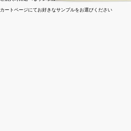
カートページにてお好きなサンプルをお選びください
完全な透明性を約束する、フランス製。
ストーリー
ディプティックの取り組み
クラフトマンシップ
ご使用方法
ご使用前に
ストーリー
Les Mondes de Diptyque（レ モンド ドゥ ディプティック）のそ
れぞれのキャンドルは、3層からなる堂々としたオーバル型
で、彩色を施した一枚岩として表されています。これはメゾン