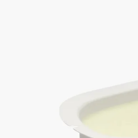
を象徴するかたちを連想させます。高度な職人技の賜物である
このガラス作品は、デザイナーCristina Celestino（クリスティー
ナ・チェレスティーノ）がデザインしています。
クラフトマンシップ
コレクションのそれぞれの香りは、ディプティックと長い歳月
をともにしてきた調香師Olivia Giacobetti（オリヴィア・ジャコ
ベッティ）が考案した真の香りの物語です。Les Mondes de
Diptyque（レ モンド ドゥ ディプティック）のキャンドルの香
りは、ディプティックのサヴォアフェールの証しであり、使用
された天然素材への厳格な基準、多様性、品質によって特徴づ
けられます。
ご使用方法
職人の手仕事から生まれた特別なクリエーションであるディプ
ティックのキャンドルは、細心の注意を払ってお使いいただく
価値があります。