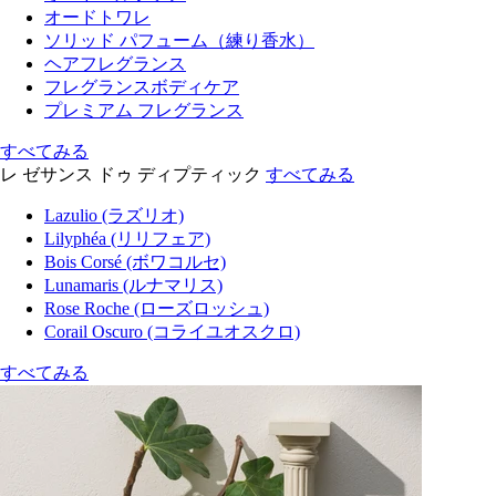
オードトワレ
ソリッド パフューム（練り香水）
ヘアフレグランス
フレグランスボディケア
プレミアム フレグランス
すべてみる
レ ゼサンス ドゥ ディプティック
すべてみる
Lazulio (ラズリオ)
Lilyphéa (リリフェア)
Bois Corsé (ボワコルセ)
Lunamaris (ルナマリス)
Rose Roche (ローズロッシュ)
Corail Oscuro (コライユオスクロ)
すべてみる