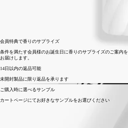
200 ml
カートに入れる
¥10,340
会員特
条件を
お届け
以内の返品可能
製品に限り返品を承ります
時に選べるサンプル
ページにてお好きなサンプルをお選びください
フランス製のフレグランスジェスチャー。