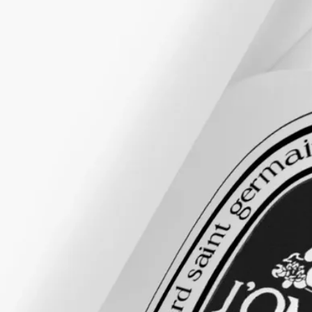
成分
ディプティックの取り組み
テクスチャーと処方
ストーリー
成分
軽やかでミルキーなフレグランス ローションは、手肌にうる
おいを与え、しなやかで柔らかな心地よい肌へと導きます。一
方で、その繊細さの奥からは、フレグランスのノートが鮮やか
に立ち上がります。
水、グリセリン、クエン酸トリエチル、ミリスチン酸オクチル
ドデシル、トリ(カプリル酸/カプリン酸)グリセリル、香料、ク
エン酸ステアリン酸グリセリル、ベヘニルアルコール、シア
脂、プロパンジオール、ヒドロキシプロピルデンプンリン酸、
クエン酸、ベヘン酸グリセリル、水酸化Na、結晶セルロー
ス、クエン酸Na、安息香酸Na、セルロースガム、キサンタン
ガム、ソルビン酸K、グルコン酸Na、酢酸リナリル、ヘキサメ