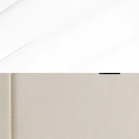
ストーリー
素材が香りとなり、香りが素材となる。
フレグランスの歴史からインスピレーションを得た「フレグラ
ンスジェスチャー」は、テクスチャーを再解釈し、新しい香り
の纏い方を提案します。目に見えないものを官能的に、儚いも
のを確かな存在へと昇華させるアプローチです。それぞれのジ
ェスチャーは、そのフォーミュラに合わせて最高の香りが引き
立つように、独自の濃度で調香されています。単独で、または
その時々の気分やシーンに合わせて、他のジェスチャーと重ね
てお使いください。
ディプティックの創業者のクリスチャンヌ・ゴトロはフォンテ
ーヌブローの森沿いにある、ラフェルテ・アレーの地で育ちま
した。庭園の下方には、運河が流れ、一羽の白鳥が優雅に泳い
でいます。​運河に枝を伸ばしているしだれ柳が水面に影
（l’ombre dans l’eau）を落としています。これがこのフレグラ
ンスの名前とイラストの源泉です。
1983年に誕生したロンブル ダン ローはアヴァンギャルド。世
界初のフルーティーなフローラルノートの香水のひとつでし