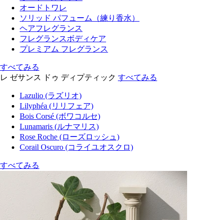
オードトワレ
ソリッド パフューム（練り香水）
ヘアフレグランス
フレグランスボディケア
プレミアム フレグランス
すべてみる
レ ゼサンス ドゥ ディプティック
すべてみる
Lazulio (ラズリオ)
Lilyphéa (リリフェア)
Bois Corsé (ボワコルセ)
Lunamaris (ルナマリス)
Rose Roche (ローズロッシュ)
Corail Oscuro (コライユオスクロ)
すべてみる