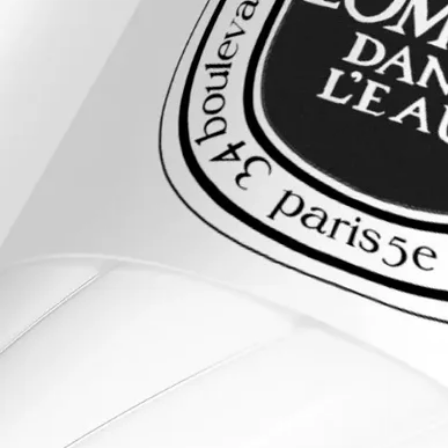
チルインダノピラン、ピネン、ゲラニオール、シトロネロー
ル、リナロール、ラバンデュラ(油/エキス)、ヒドロキシシトロ
ネラール、酢酸ゲラニル、安息香酸ベンジル、リモネン、テル
ピネオール、ペルーバルサム油/エキス、ベンジルアルコー
ル、β-カリオフィレン、カナンガオドラタ油/エキス、ケイヒ
酸ベンジル、オイゲノール、カンフル、サンタロール、シトラ
ール、テルピノレネ、α-テルピネン[Ⅰ]
ご注意：ディプティック製品の成分表は定期的に更新されま
す。ご使用前に製品パッケージに記載されている成分表をご確
認ください。
テクスチャーと処方
肌に潤いを与え、健やかで心地よい、なめらかで柔らかな肌へ
と導く、上質なミルキーローション。肌をしっかりと保湿する
ことで、フレグランスの香りが肌に長く留まります。これこそ
が、長く続く香りの余韻と幸福感をもたらす秘訣です。