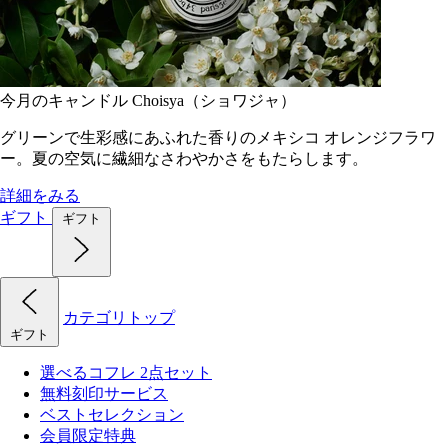
今月のキャンドル Choisya（ショワジャ）
グリーンで生彩感にあふれた香りのメキシコ オレンジフラワ
ー。夏の空気に繊細なさわやかさをもたらします。
詳細をみる
ギフト
ギフト
カテゴリトップ
ギフト
選べるコフレ 2点セット
無料刻印サービス
ベストセレクション
会員限定特典