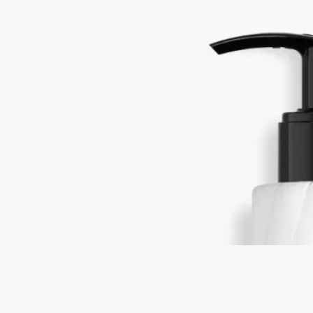
ローズ、カシスの蕾、プチグレン、カシスの葉
軽やかなボディローションが手肌を包み、ロンブルダンローの
フレグランスからロマンティックな情景の余韻が広がります。
カシスの葉のグリーンノートが、つぼみのほのかに刺激的なフ
ルーティーノートと、ローズの存在感あるフローラルノートに
溶け合います。この香りは、メゾンの創業者の一人の子供の頃
の記憶より誕生しました。
続きを読む
ディプティックの創業者のクリスチャンヌ・ゴトロの友人が、
ローズやカシスの実を摘み取り彼女の両手の中ですべてが一緒
になったところから始まりました。ロンブルダンロー、それは
香りを味わうための自然に満ちたワンシーンなのです。
閉じる
New
L’Ombre dans L’Eau (ロンブルダンロー)