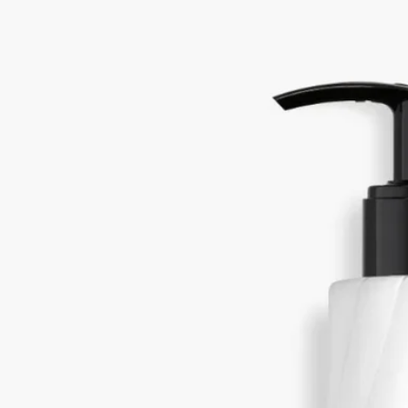
フレグランス ローション
ローズ、カシスの蕾、プチグレン、カシスの葉
軽やかなボディローションが手肌を包み、ロンブルダンローの
フレグランスからロマンティックな情景の余韻が広がります。
カシスの葉のグリーンノートが、つぼみのほのかに刺激的なフ
ルーティーノートと、ローズの存在感あるフローラルノートに
溶け合います。この香りは、メゾンの創業者の一人の子供の頃
の記憶より誕生しました。
続きを読む
ディプティックの創業者のクリスチャンヌ・ゴトロの友人が、
ローズやカシスの実を摘み取り彼女の両手の中ですべてが一緒
になったところから始まりました。ロンブルダンロー、それは
香りを味わうための自然に満ちたワンシーンなのです。
閉じる
New
L’Ombre dans L’Eau (ロンブルダンロー)