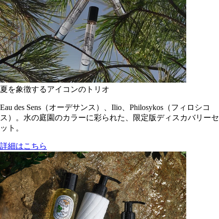
夏を象徴するアイコンのトリオ
Eau des Sens（オーデサンス）、Ilio、Philosykos（フィロシコ
ス）。水の庭園のカラーに彩られた、限定版ディスカバリーセ
ット。
詳細はこちら