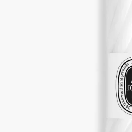
フレグランス ローション
ローズ、カシスの蕾、プチグレン、カシスの葉
軽やかなボディローションが手肌を包み、ロンブルダンローの
フレグランスからロマンティックな情景の余韻が広がります。
カシスの葉のグリーンノートが、つぼみのほのかに刺激的なフ
ルーティーノートと、ローズの存在感あるフローラルノートに
溶け合います。この香りは、メゾンの創業者の一人の子供の頃
の記憶より誕生しました。
続きを読む
ディプティックの創業者のクリスチャンヌ・ゴトロの友人が、
ローズやカシスの実を摘み取り彼女の両手の中ですべてが一緒
になったところから始まりました。ロンブルダンロー、それは
香りを味わうための自然に満ちたワンシーンなのです。
閉じる