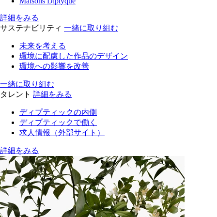
Maisons Diptyque
詳細をみる
サステナビリティ
一緒に取り組む
未来を考える
環境に配慮した作品のデザイン
環境への影響を改善
一緒に取り組む
タレント
詳細をみる
ディプティックの内側
ディプティックで働く
求人情報（外部サイト）
詳細をみる