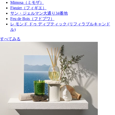
Mimosa（ミモザ）
Figuier（フィギエ）
サン・ジェルマン大通り34番地
Feu de Bois（フドブワ）
レ モンド ドゥ ディプティック (リフィラブルキャンド
ル)
すべてみる