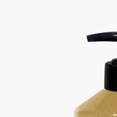
エクスフォリエイティング ハンドウォ
ッシュ-ハンドウォッシュ
すっきり・泡立ち・洗浄力
砕いたオリーブ種子を配合したスクラブが、汚れや古い角質を
やさしく取り除き、手肌をなめらかに整えます。すっきりと清
潔な印象へ。香りは、庭園にたたずむひとときを思わせるよう
に、ローリエの花を引き立てるグリーン、フローラル、ウッデ
ィのノートが調和します。お料理の後など、手肌をリフレッシ
ュしたいシーンにもおすすめです。
続きを読む
リフィルにより繰り返しお使いいただける、環境に配慮したデ
ザイン。ディプティックを象徴するオーバルをあしらったガラ
ス製ボトルは、バスルーム空間を美しく彩るオブジェとして、
長く寄り添います。
閉じる
Best-seller
エクスフォリエイティング ハンドウォ
ッシュ-ハンドウォッシュ