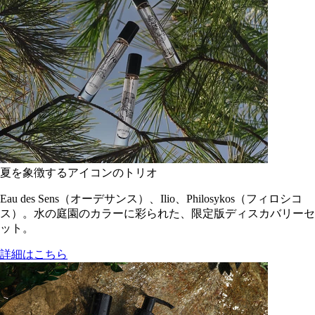
夏を象徴するアイコンのトリオ
Eau des Sens（オーデサンス）、Ilio、Philosykos（フィロシコ
ス）。水の庭園のカラーに彩られた、限定版ディスカバリーセ
ット。
詳細はこちら