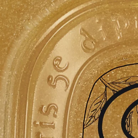
処方とテクスチャー
成分
ご使用方法
1日1回ご使用ください。流水でハンドをこすり合わせながら、
本品をよく泡立てます。その後、十分に洗い流してください。
処方とテクスチャー
フォーミュラ：
さわやかに泡立ち、肌を洗います。細かく砕かれたオリーブ種
子のスクラブが肌を浄化し、すっきりと洗い上げて、柔らかい
手触りをもたらします。
フレグランス：
アロマティックな庭園を思わせるユニークなコンビネーショ