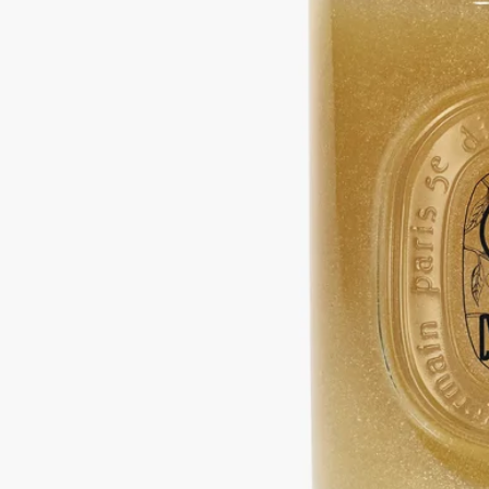
すっきり・泡立ち・洗浄力
砕いたオリーブ種子を配合したスクラブが、汚れや古い角質を
やさしく取り除き、手肌をなめらかに整えます。すっきりと清
潔な印象へ。香りは、庭園にたたずむひとときを思わせるよう
に、ローリエの花を引き立てるグリーン、フローラル、ウッデ
ィのノートが調和します。お料理の後など、手肌をリフレッシ
ュしたいシーンにもおすすめです。
続きを読む
リフィルにより繰り返しお使いいただける、環境に配慮したデ
ザイン。ディプティックを象徴するオーバルをあしらったガラ
ス製ボトルは、バスルーム空間を美しく彩るオブジェとして、
長く寄り添います。
閉じる
350 ml