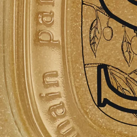
ン。グリーン、フローラル、ウッディのノートが交じり合い、
月桂樹の花を引き立てます。
成分
水 - コカミドプロピルベタイン - デシルグルコシド - ポリソル
ベート20 – グリセリン - アクリレーツコポリマー - ペンチレン
グリコール – 軽石 - 塩化Na - 香料 (フレグランス) - ラウロイル
ラクチレートNa - ココグルコシド - オレイン酸グリセリル - オ
リーブ種子 – クロルフェネシン - 水酸化Na - 安息香酸Na - クエ
ン酸 - グルタミン酸ジ酢酸4Na – マルトデキストリン - ゲッケ
イジュ葉エキス - ソルビン酸K – トコフェロール - クエン酸水
添パーム油脂肪酸グリセリズ – カラメル – リモネン – リナロー
ル - ヘキシルシンナマル
Diptyqueは製品の成分リストを定期的に更新しています。ご使
用前にパッケージに記載されている最新の情報をご確認いただ
き、成分がお客様のご使用に適しているかをお確かめくださ
い。