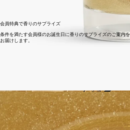
カートに入れる
¥9,570
会員
条件
お届
日以内の返品可能
封製品に限り返品を承ります
入時に選べるサンプル
トページにてお好きなサンプルをお選びください
フランス製。何度でも詰め替え可能。
ご使用方法
ディプティックの取り組み