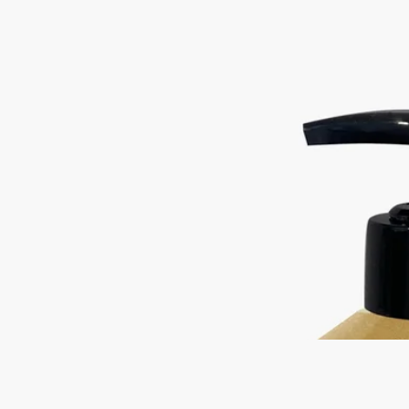
エクスフォリエイティング ハンドウォ
ッシュ-ハンドウォッシュ
すっきり・泡立ち・洗浄力
砕いたオリーブ種子を配合したスクラブが、汚れや古い角質を
やさしく取り除き、手肌をなめらかに整えます。すっきりと清
潔な印象へ。香りは、庭園にたたずむひとときを思わせるよう
に、ローリエの花を引き立てるグリーン、フローラル、ウッデ
ィのノートが調和します。お料理の後など、手肌をリフレッシ
ュしたいシーンにもおすすめです。
続きを読む
リフィルにより繰り返しお使いいただける、環境に配慮したデ
ザイン。ディプティックを象徴するオーバルをあしらったガラ
ス製ボトルは、バスルーム空間を美しく彩るオブジェとして、
長く寄り添います。
閉じる
Best-seller