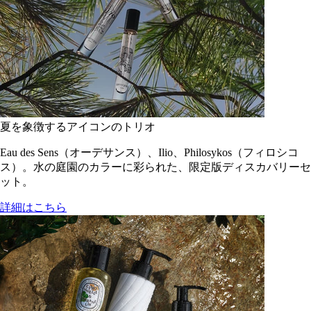
夏を象徴するアイコンのトリオ
Eau des Sens（オーデサンス）、Ilio、Philosykos（フィロシコ
ス）。水の庭園のカラーに彩られた、限定版ディスカバリーセ
ット。
詳細はこちら