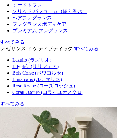
オードトワレ
ソリッド パフューム（練り香水）
ヘアフレグランス
フレグランスボディケア
プレミアム フレグランス
すべてみる
レ ゼサンス ドゥ ディプティック
すべてみる
Lazulio (ラズリオ)
Lilyphéa (リリフェア)
Bois Corsé (ボワコルセ)
Lunamaris (ルナマリス)
Rose Roche (ローズロッシュ)
Corail Oscuro (コライユオスクロ)
すべてみる