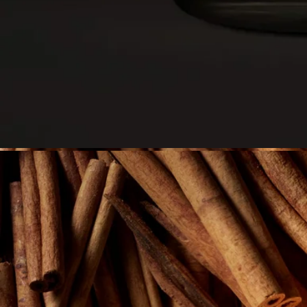
製品は冷暗所にて管理されており変色があっても品質には問題
はございません。
ご使用方法
職人の手仕事から生まれた特別なクリエーションであるディプ
ティックのキャンドルは、細心の注意を払ってお使いいただく
価値があります。
キャンドルをより長く、安全にお楽しみいただくためのヒント
をいくつかご紹介します。
空間を整える
- キャンドルは、平らで耐熱性のある場所に置いてください。
- 木製や大理石などデリケートな素材の表面を保護するため
に、キャンドルコースターやトレイをご使用ください。
- 燃えやすいものの近くにキャンドルを置かないでください。