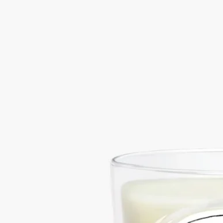
ル
スパイシー
インドのシナモンの木の枝から採ったばかりの樹皮の香り。ウ
ッディ、スパイシー、うっとりするような温かさ。その自然な
起源を忠実に再現した香り。
続きを読む
Cannelle（カネル）は、Aubépine（オベピン）やThé（テ）と並
び、1963年に発売されたメゾン初のフレグランスキャンドルの
ひとつです。オンラインストアと一部ブティック限定でお求め
いただけます。
閉じる
一部ブティック限定
Cannelle (カネル)
クラシック キャンド
ル
スパイシー
インドのシナモンの木の枝から採ったばかりの樹皮の香り。ウ