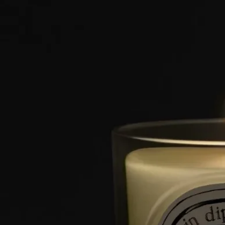
特徴
ご使用方法
ストーリー
ご使用前に
ディプティックのキャンドルは天然原料を使用している為、原
料の作用で製品の色ムラやパッケージに変色を起こす場合がご
ざいます。製品は冷暗所にて管理されており変色があっても品
質には問題はございません。
クラフトマンシップ
卓越した職人技の結晶。それは、調香の芸術とキャンドル作り
の専門知識の融合です。ひとつひとつのキャンドルは、数種類
のワックスのブレンドと高品質なフレグランスの濃縮液、そし
て完璧な香りの拡散と燃焼を約束する厳選された芯から作られ
ています。パリ近郊とプロヴァンスにある2つの工場で、熟練