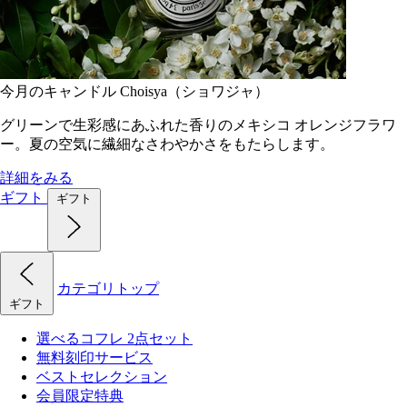
今月のキャンドル Choisya（ショワジャ）
グリーンで生彩感にあふれた香りのメキシコ オレンジフラワ
ー。夏の空気に繊細なさわやかさをもたらします。
詳細をみる
ギフト
ギフト
カテゴリトップ
ギフト
選べるコフレ 2点セット
無料刻印サービス
ベストセレクション
会員限定特典