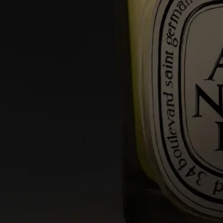
のキャンドル職人たちによって緻密な作業が行われています。
特徴
- 小さい/中規模のお部屋向け
- 香りは徐々に広がり持続します（約20分後に最適な香りにな
ります）。
- キャンドルが管理されていれば、使用スペースに制限はあり
ません。
- 容量 : 190g
- 燃焼時間 : 約50時間
- サイズ : 高さ 9cm、直径 7,7cm
※ディプティックのキャンドルは天然原料を使用している為、
原料の作用で製品の色ムラやパッケージに変色を起こす場合が
ございます。