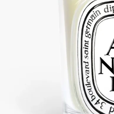
ッディ、スパイシー、うっとりするような温かさ。その自然な
起源を忠実に再現した香り。
続きを読む
Cannelle（カネル）は、Aubépine（オベピン）やThé（テ）と並
び、1963年に発売されたメゾン初のフレグランスキャンドルの
ひとつです。オンラインストアと一部ブティック限定でお求め
いただけます。
閉じる
クラシック
190 g
カートに入れる
¥11,000