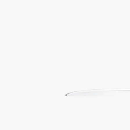
ル
スパイシー
インドのシナモンの木の枝から採ったばかりの樹皮の香り。ウ
ッディ、スパイシー、うっとりするような温かさ。その自然な
起源を忠実に再現した香り。
続きを読む
Cannelle（カネル）は、Aubépine（オベピン）やThé（テ）と並
び、1963年に発売されたメゾン初のフレグランスキャンドルの
ひとつです。オンラインストアと一部ブティック限定でお求め
いただけます。
閉じる
一部ブティック限定
刻印サービス
Cannelle (カネル)
クラシック キャンド