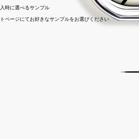
ご購入時に選べるサンプル
カートページにてお好きなサンプルをお選びください
完全な透明性を約束する、フランス製。
ストーリー
ディプティックの取り組み
成分
ストーリー
ディプティックの創業者であり、旅を好んだデスモンド・ノッ
クス＝リット、クリスチャンヌ・モンタードル＝ゴトロ、イ
ヴ・クエロンの3人が好んで憩い、周囲に息づく無数の喜びや
活気に満ち溢れた美を味わった、緑豊かな庭園。
自然は創業当初からこの3人の創作活動の原動力であり、メゾ