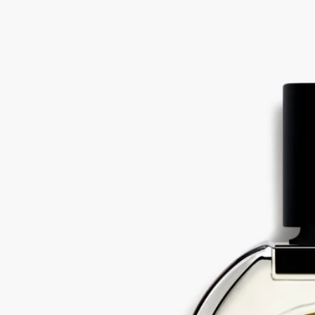
ンのフレグランス作品を創造するための大切な素材でした。
庭は、芸術、植物学、建築の究極の融合体であり、彼らのお気
に入りの遊び場でした。それは彼にとって、永遠の魅惑の源泉
だったのです。
オーナバティは、その魅惑の最新作です。それは夢の庭園であ
り、夢の中で垣間見る庭です。
成分
変性アルコール、香料、水、メトキシケイヒ酸エチルヘキシ
ル、サリチル酸エチルヘキシル、ｔ-ブチルメトキシジベンゾ
イルメタン、BHT、リモネン、クマリン、リナロール、ファ
ルネソール、シトラール、ゲラニオール、安息香酸ベンジル、
ケイヒ酸ベンジル、オイゲノール、シトロネロール[Ⅰ]
ご注意：ディプティック製品の成分表は定期的に更新されま
す。ご使用前に製品パッケージに記載されている成分表をご確
認ください。