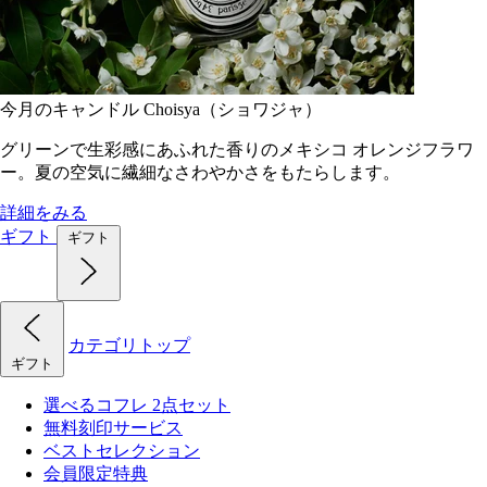
今月のキャンドル Choisya（ショワジャ）
グリーンで生彩感にあふれた香りのメキシコ オレンジフラワ
ー。夏の空気に繊細なさわやかさをもたらします。
詳細をみる
ギフト
ギフト
カテゴリトップ
ギフト
選べるコフレ 2点セット
無料刻印サービス
ベストセレクション
会員限定特典