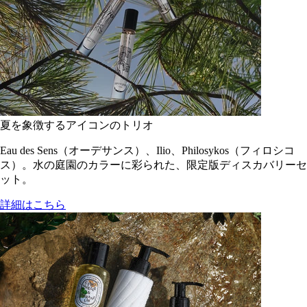
夏を象徴するアイコンのトリオ
Eau des Sens（オーデサンス）、Ilio、Philosykos（フィロシコ
ス）。水の庭園のカラーに彩られた、限定版ディスカバリーセ
ット。
詳細はこちら