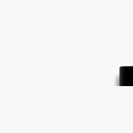
ァン インテンス
ベルガモット、プチグレン、ペルーバルサム
オー ナバティが表現するのは灼熱の砂漠にある清らかなオア
シスの空想上の散策です。スパイシーな熱を帯びた風が爽やか
なノートを漂わせます。
続きを読む
フレッシュなベルガモットとプチグレンが、イモーテルフラワ
ーとペルーバルサムの熱を帯びたアンバーノートに溶け合いま
す。コントラストが織り成すハーモニーです。
閉じる
刻印サービス
Eau Nabati (オーナバティ)
オードパルフ
ァン インテンス