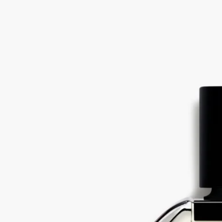
ベルガモット、プチグレン、ペルーバルサム
オー ナバティが表現するのは灼熱の砂漠にある清らかなオア
シスの空想上の散策です。スパイシーな熱を帯びた風が爽やか
なノートを漂わせます。
続きを読む
フレッシュなベルガモットとプチグレンが、イモーテルフラワ
ーとペルーバルサムの熱を帯びたアンバーノートに溶け合いま
す。コントラストが織り成すハーモニーです。
閉じる
Eau Nabati (オーナバティ)
オードパルフ
ァン インテンス
ベルガモット、プチグレン、ペルーバルサム
オー ナバティが表現するのは灼熱の砂漠にある清らかなオア
シスの空想上の散策です。スパイシーな熱を帯びた風が爽やか
なノートを漂わせます。
続きを読む