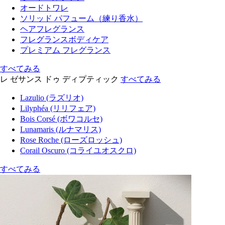
オードトワレ
ソリッド パフューム（練り香水）
ヘアフレグランス
フレグランスボディケア
プレミアム フレグランス
すべてみる
レ ゼサンス ドゥ ディプティック
すべてみる
Lazulio (ラズリオ)
Lilyphéa (リリフェア)
Bois Corsé (ボワコルセ)
Lunamaris (ルナマリス)
Rose Roche (ローズロッシュ)
Corail Oscuro (コライユオスクロ)
すべてみる