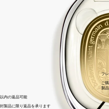
フレッシュなベルガモットとプチグレンが、イモーテルフラワ
ーとペルーバルサムの熱を帯びたアンバーノートに溶け合いま
す。コントラストが織り成すハーモニーです。
閉じる
75 ml
カートに入れる
¥45,650
フレグランスのお試し
ご購入時にカートに追加されるフレグランス サンプルにて、
製品開封前に実際にお肌でお試しください。（一部対象外有）
14日以内の返品可能
未開封製品に限り返品を承ります