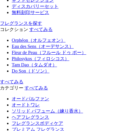
ギフトセレクション
ディスカバリーセット
無料刻印サービス
フレグランスを探す
コレクション
すべてみる
Orphéon（オルフェオン）
Eau des Sens（オーデサンス）
Fleur de Peau（フルール ドゥ ポー）
Philosykos（フィロシコス）
Tam Dao（タムダオ）
Do Son（ドソン）
すべてみる
カテゴリー
すべてみる
オードパルファン
オードトワレ
ソリッド パフューム（練り香水）
ヘアフレグランス
フレグランスボディケア
プレミアム フレグランス