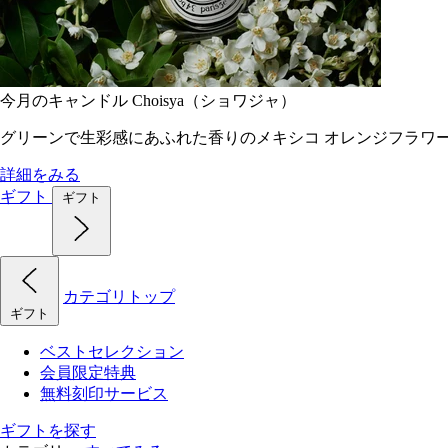
今月のキャンドル Choisya（ショワジャ）
グリーンで生彩感にあふれた香りのメキシコ オレンジフラワ
詳細をみる
ギフト
ギフト
カテゴリトップ
ギフト
ベストセレクション
会員限定特典
無料刻印サービス
ギフトを探す