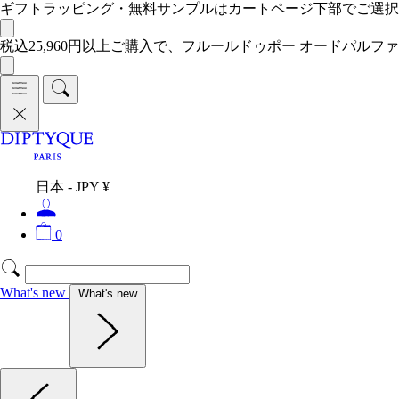
ギフトラッピング・無料サンプルはカートページ下部でご選
税込25,960円以上ご購入で、フルールドゥポー オードパルファ
日本 - JPY ¥
0
What's new
What's new