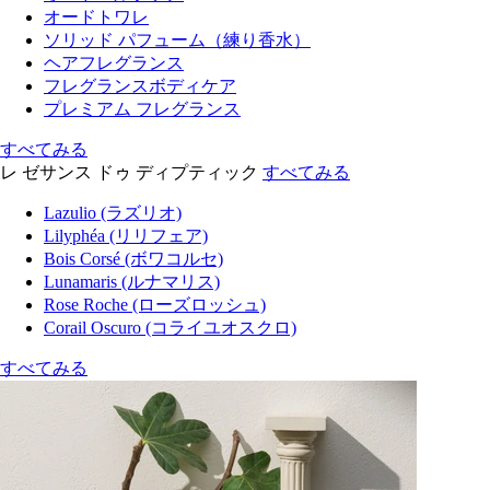
オードトワレ
ソリッド パフューム（練り香水）
ヘアフレグランス
フレグランスボディケア
プレミアム フレグランス
すべてみる
レ ゼサンス ドゥ ディプティック
すべてみる
Lazulio (ラズリオ)
Lilyphéa (リリフェア)
Bois Corsé (ボワコルセ)
Lunamaris (ルナマリス)
Rose Roche (ローズロッシュ)
Corail Oscuro (コライユオスクロ)
すべてみる