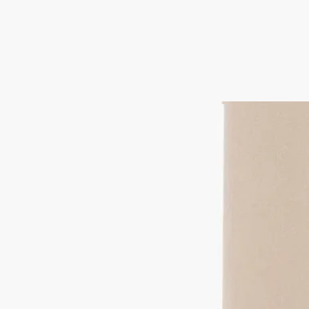
ディプティックの取り組み
特徴
ご使用前に
ご使用方法
職人の手仕事から生まれた特別なクリエーションであるディプ
ティックのキャンドルは、細心の注意を払ってお使いいただく
価値があります。
キャンドルをより長く、安全にお楽しみいただくためのヒント
をいくつかご紹介します。
空間を整える
- キャンドルは、平らで耐熱性のある場所に置いてください。
- 木製や大理石などデリケートな素材の表面を保護するため
に、キャンドルコースターやトレイをご使用ください。