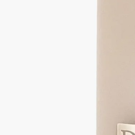
- 燃えやすいものの近くにキャンドルを置かないでください。
- お子様やペットの手の届かない場所に保管してください。
キャンドルに火を灯す
- やけどの危険を避けるため、キャンドルにはマッチで火を灯
すことをお勧めします。
- 初めて火を灯す際は、ワックスの表面全体が均一に溶けるま
で燃焼させてください（香りの種類により約4時間）。これに
より、ワックスの中心部だけが溶けてしまう「トンネリング」
を防ぎ、芯がワックスを適切に吸い上げることで、その後の均
一な燃焼を促します。火を灯した直後は、芯から少量の煙が出
ることがあります。
燃焼中
- 初回以降は、一度に4時間以上燃焼させないでください。
- 燃焼中のキャンドルから決して目を離さないでください。