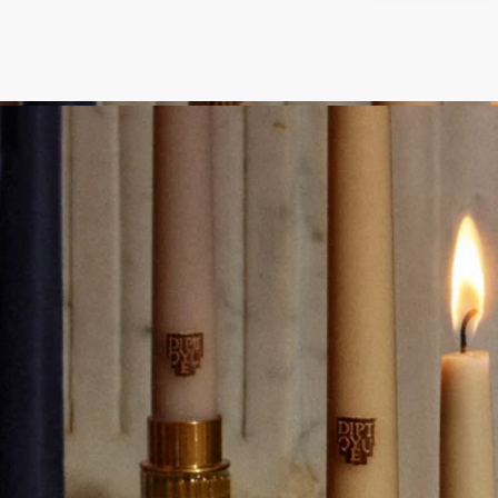
使用後のお手入れと保管
- キャンドルを燃焼させた後は、お部屋の換気をお勧めしま
す。
- キャンドルを動かす際は、ワックスが完全に冷めるまでお待
ちください。
- ワックスの変色、色素沈着、剥離を防ぐため、直射日光を避
け、乾燥した涼しい場所（15℃～25℃ / 59°F～77°F）で保管し
てください。
もっと見る
特徴
- 小さいお部屋向け
- 香りは徐々に広がり持続します（約20分後に最適な香りにな
ります）。