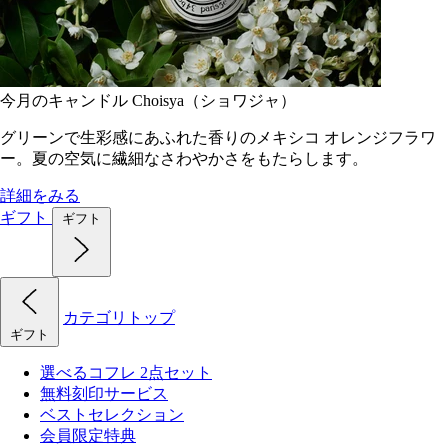
今月のキャンドル Choisya（ショワジャ）
グリーンで生彩感にあふれた香りのメキシコ オレンジフラワ
ー。夏の空気に繊細なさわやかさをもたらします。
詳細をみる
ギフト
ギフト
カテゴリトップ
ギフト
選べるコフレ 2点セット
無料刻印サービス
ベストセレクション
会員限定特典