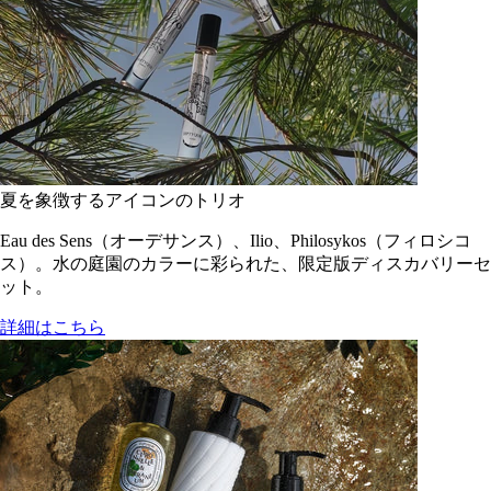
夏を象徴するアイコンのトリオ
Eau des Sens（オーデサンス）、Ilio、Philosykos（フィロシコ
ス）。水の庭園のカラーに彩られた、限定版ディスカバリーセ
ット。
詳細はこちら