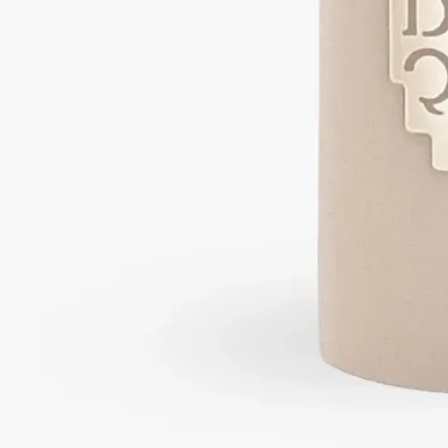
- 燃焼中や、火を消した直後の熱いキャンドルを動かさないで
ください。
- 風の当たらない場所に置いてください。
- 複数のキャンドルを同時に使用する場合は、少なくとも10cm
の間隔をあけてください。
ご使用後
- 炎を消す：溶けたワックスが飛び散らないよう、スナッファ
ー（火消し）をご使用ください。
- 火が消えたら、芯を中心に戻してください。
- 再び火を灯す前に、ウィックトリマーで芯を理想的な長さ
（3～5mm）にカットしてください。火災の危険を避けるため
です。
最後のご注意
- ワックスの残りが5mm程度になった場合、または芯の土台と
なる金属部分が見えてきた場合は、キャンドルのご使用をおや
めください。