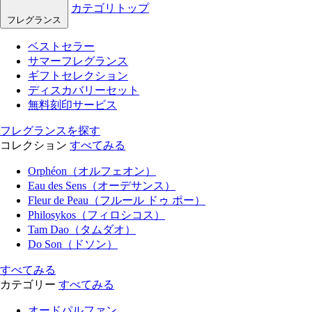
カテゴリトップ
フレグランス
ベストセラー
サマーフレグランス
ギフトセレクション
ディスカバリーセット
無料刻印サービス
フレグランスを探す
コレクション
すべてみる
Orphéon（オルフェオン）
Eau des Sens（オーデサンス）
Fleur de Peau（フルール ドゥ ポー）
Philosykos（フィロシコス）
Tam Dao（タムダオ）
Do Son（ドソン）
すべてみる
カテゴリー
すべてみる
オードパルファン