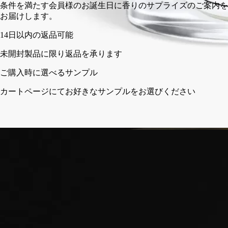
条件を満た
お届けしま
の返品可能
に限り返品を承ります
選べるサンプル
ジにてお好きなサンプルをお選びください
フランス製。完全な透明性へのこだわり。再利用可能なガラス
容器。
ストーリー
ディプティックの取り組み
クラフトマンシップ
ご使用方法
特徴