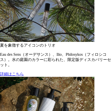
夏を象徴するアイコンのトリオ
Eau des Sens（オーデサンス）、Ilio、Philosykos（フィロシコ
ス）。水の庭園のカラーに彩られた、限定版ディスカバリーセ
ット。
詳細はこちら