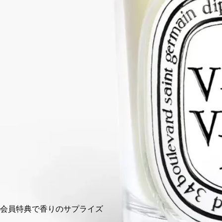
続きを読む
熱帯アジアでは、ベチバーの長い根を編んで扇子やカーペッ
ト、その他のオブジェが作られます。その香りはほのかに漂
い、寺院や家々を包み込みます。オンラインストアと一部ブテ
ィック限定でお求めいただけます。
閉じる
クラシック
190 g
カートに入れる
¥11,000
会員特典で