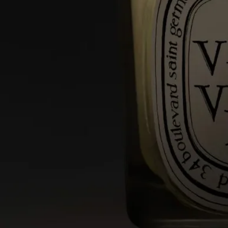
クラフトマンシップ
卓越した職人技の結晶。それは、調香の芸術とキャンドル作り
の専門知識の融合です。ひとつひとつのキャンドルは、数種類
のワックスのブレンドと高品質なフレグランスの濃縮液、そし
て完璧な香りの拡散と燃焼を約束する厳選された芯から作られ
ています。パリ近郊とプロヴァンスにある2つの工場で、熟練
のキャンドル職人たちによって緻密な作業が行われています。
ご使用方法
卓越した職人技から生まれたDiptyqueのキャンドルは、大切に
お取り扱いいただくことでその魅力を最大限に引き出すことが
できます。
キャンドルを安全に楽しみ、より長くご愛用いただくためのヒ
ントをいくつかご紹介します。
ご使用前の準備
- キャンドルは、平らで耐熱性のある場所に置いてください。