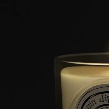
ご使用前に
ストーリー
1963年、ボヘミアンな雰囲気が漂うサン・ジェルマン・デ・プ
レ。
香りの記憶を分かち合いたいという思いから、イヴ・クエロ
ン、クリスチャンヌ・ゴトロ、デズモンド・ノックス＝リート
は、ディプティック初となる3つのフレグランスキャンドル、
Aubépine（サンザシ）、Cannelle（シナモン）、Thé（茶）を創
り出しました。
自然に対する3人の創業者の情熱は、50種類以上のキャンドル
からなる比類なき香りのハーバリウムを生み出しました。フロ
ーラル、フルーティ、ウッディ、ハーバル、スパイシーの香り
が、この生き生きとしたコレクションを構成しています。