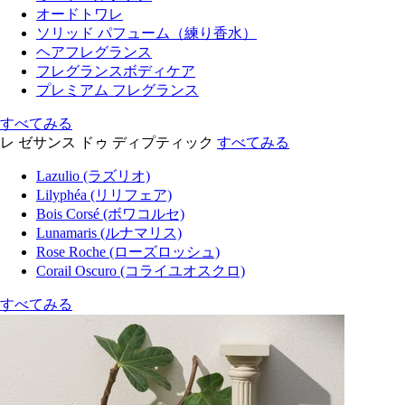
オードトワレ
ソリッド パフューム（練り香水）
ヘアフレグランス
フレグランスボディケア
プレミアム フレグランス
すべてみる
レ ゼサンス ドゥ ディプティック
すべてみる
Lazulio (ラズリオ)
Lilyphéa (リリフェア)
Bois Corsé (ボワコルセ)
Lunamaris (ルナマリス)
Rose Roche (ローズロッシュ)
Corail Oscuro (コライユオスクロ)
すべてみる