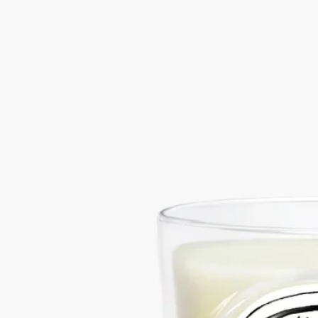
ハーバル
ウッディかつスモーキーなベチバーの香りは、神聖な空間を思
わせます。深く、バランスの取れた香りが心に静けさをもたら
し、部屋全体を落ち着きのある穏やかな空気で満たします。
続きを読む
熱帯アジアでは、ベチバーの長い根を編んで扇子やカーペッ
ト、その他のオブジェが作られます。その香りはほのかに漂
い、寺院や家々を包み込みます。オンラインストアと一部ブテ
ィック限定でお求めいただけます。
閉じる
Vetyver (ベチバー)
クラシック キャンド
ル
ハーバル
ウッディかつスモーキーなベチバーの香りは、神聖な空間を思
わせます。深く、バランスの取れた香りが心に静けさをもたら
し、部屋全体を落ち着きのある穏やかな空気で満たします。