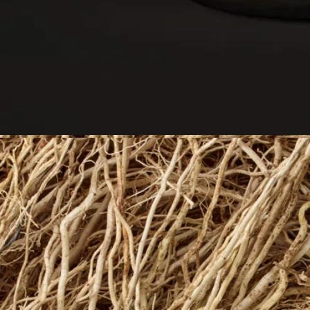
- 木材や大理石などのデリケートな素材を保護するため、キャ
ンドルコースターやトレイをご使用ください。
- キャンドルは可燃物から離してご使用ください。
- お子様やペットの手の届かない場所でご使用・保管してくだ
さい。
キャンドルへの点火
- 火傷を防ぐため、マッチを使用して火を灯すことをおすすめ
します。
- 初めてご使用になる際は、表面のワックスが均一に溶けるま
で（香りの種類により異なりますが、約4時間）火を灯し続け
てください。これにより、ワックスが中央だけくぼんで燃える
のを防ぎ、芯がワックスを適切に吸収して、その後も均一に燃
焼するようになります。初めて火を灯した際、芯から少量の煙
が出ることがあります。
燃焼中
- 2回目以降のご使用時は、一度に4時間以上燃焼させないでく
ださい。
- 点火中は絶対にキャンドルのそばを離れないでください。