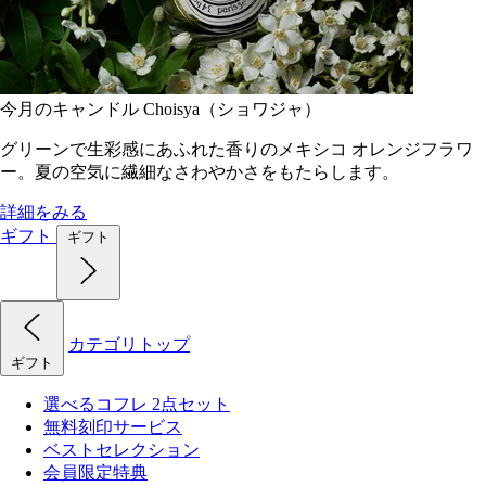
今月のキャンドル Choisya（ショワジャ）
グリーンで生彩感にあふれた香りのメキシコ オレンジフラワ
ー。夏の空気に繊細なさわやかさをもたらします。
詳細をみる
ギフト
ギフト
カテゴリトップ
ギフト
選べるコフレ 2点セット
無料刻印サービス
ベストセレクション
会員限定特典