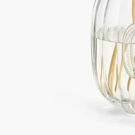
ディプティックの取り組み
フランス製
ホームフレグランス ディフューザー用のリフィルはすべてフ
ランス製です。
完全な透明性
原料の透明性とトレーサビリティの保証についてご覧くださ
い。
詳細をみる
リサイクル方法
アルミ容器はリサイクル可能です。適切なリサイクルボックス
にお出しください。ラタンスティックは一般ごみとしてお捨て
ください。なお、専用のリサイクルボックスへお持ちいただく
ことをお勧めいたします。