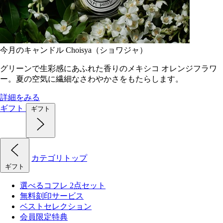
今月のキャンドル Choisya（ショワジャ）
グリーンで生彩感にあふれた香りのメキシコ オレンジフラワ
ー。夏の空気に繊細なさわやかさをもたらします。
詳細をみる
ギフト
ギフト
カテゴリトップ
ギフト
選べるコフレ 2点セット
無料刻印サービス
ベストセレクション
会員限定特典