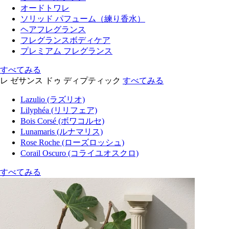
オードトワレ
ソリッド パフューム（練り香水）
ヘアフレグランス
フレグランスボディケア
プレミアム フレグランス
すべてみる
レ ゼサンス ドゥ ディプティック
すべてみる
Lazulio (ラズリオ)
Lilyphéa (リリフェア)
Bois Corsé (ボワコルセ)
Lunamaris (ルナマリス)
Rose Roche (ローズロッシュ)
Corail Oscuro (コライユオスクロ)
すべてみる