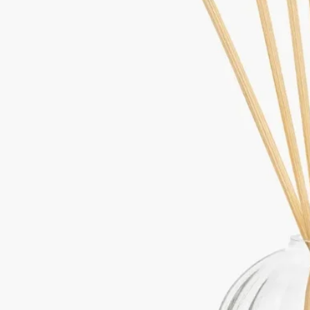
もっと見る
特徴
－ホームフレグランス ディフューザー リフィルはスティック8
本とセットでの販売になります。
－スティックの長さ：50cm
－ガラス製容器は別売りになります。
※本商品はギフトラッピング対象外となっております。
ご使用前に
ご使用前に製品パッケージに記載されているご使用方法・ご使
用上の注意をご確認ください。