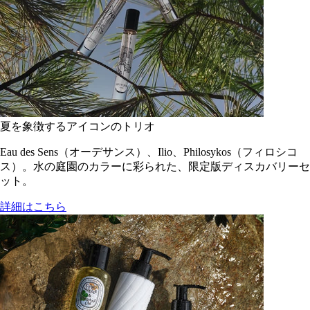
夏を象徴するアイコンのトリオ
Eau des Sens（オーデサンス）、Ilio、Philosykos（フィロシコ
ス）。水の庭園のカラーに彩られた、限定版ディスカバリーセ
ット。
詳細はこちら