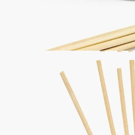
完全な透明性を約束する、フランス製。
ご使用方法
ディプティックの取り組み
特徴
ご使用前に
ご使用方法
－ホームフレグランスディフューザーの中身がなくなりました
ら、お好みで、シリーズのいずれかの香りのリフィルと交換し
て、ディフューザーをお使いください。
－8本のラタン製ディフューザースティックは、新しいリフィ
ルにお取替えになる度に、交換する必要があります。（スティ
ックはフレグランスコンセントレートのリフィルとセットでの
販売になります）。