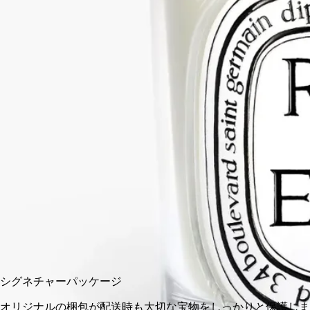
は、ディプティックのシグネチャーであるピラミッドがデザイ
ンされています。キャンドルのワックスを守り、その香りを保
ちます。キャンドルは別売りです。
続きを読む
グラフィカルで精密なフォルムのキャンドルリッドは、クラシ
ックキャンドルの上に静かに佇みます。洗練されたピラミッド
スタンドのパートナーとして、香りのリチュアルに日々の詩情
を添えます。
閉じる
クラシック
カートに入れる
¥9,900
シグネチャーパッケージ
オリジナルの梱包が配送時も大切な宝物をしっかりと保護しま