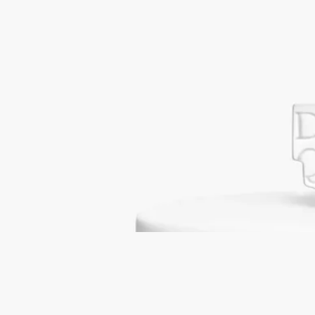
キャンドルリッド ピラミッド
クラシッ
クキャンドル用
ポーセリンビスクのハンドメイド
マットな質感のポーセリンで手作りされたキャンドルリッドに
は、ディプティックのシグネチャーであるピラミッドがデザイ
ンされています。キャンドルのワックスを守り、その香りを保
ちます。キャンドルは別売りです。
続きを読む
グラフィカルで精密なフォルムのキャンドルリッドは、クラシ
ックキャンドルの上に静かに佇みます。洗練されたピラミッド
スタンドのパートナーとして、香りのリチュアルに日々の詩情
を添えます。
閉じる
New
キャンドルリッド ピラミッド
クラシッ