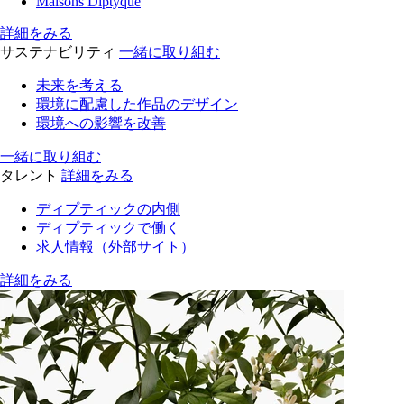
Maisons Diptyque
詳細をみる
サステナビリティ
一緒に取り組む
未来を考える
環境に配慮した作品のデザイン
環境への影響を改善
一緒に取り組む
タレント
詳細をみる
ディプティックの内側
ディプティックで働く
求人情報（外部サイト）
詳細をみる