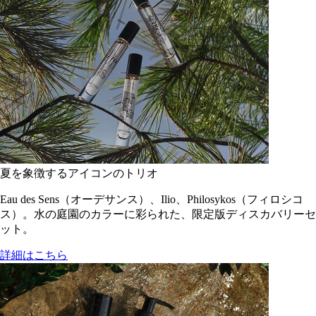
夏を象徴するアイコンのトリオ
Eau des Sens（オーデサンス）、Ilio、Philosykos（フィロシコ
ス）。水の庭園のカラーに彩られた、限定版ディスカバリーセ
ット。
詳細はこちら