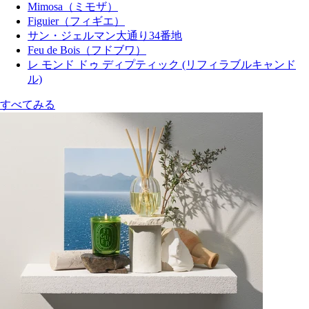
Mimosa（ミモザ）
Figuier（フィギエ）
サン・ジェルマン大通り34番地
Feu de Bois（フドブワ）
レ モンド ドゥ ディプティック (リフィラブルキャンド
ル)
すべてみる