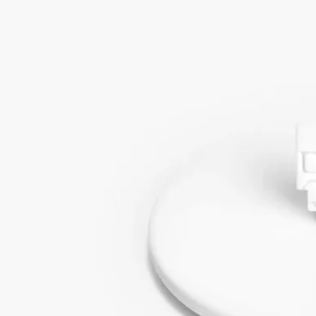
- 重さ：55g
- サイズ：高さ 3cm、直径 8cm
ぬるま湯と石鹸で洗浄してください。
ディプティックの取り組み
クラフツマンシップ
国の「生きた伝統と革新」の認定を受けたフランス企業によ
り、職人の手で丁寧に作られています。
フランス製
こちらの製品はフランス製です。