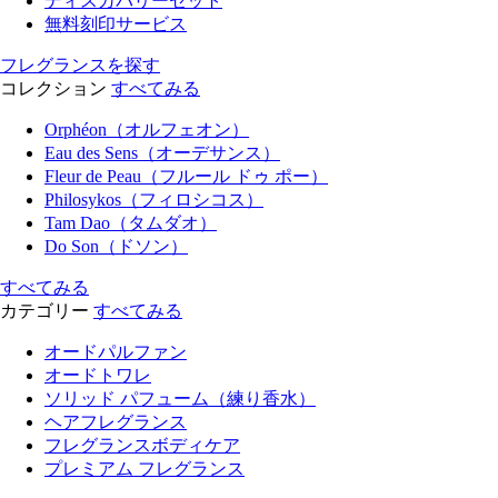
ディスカバリーセット
無料刻印サービス
フレグランスを探す
コレクション
すべてみる
Orphéon（オルフェオン）
Eau des Sens（オーデサンス）
Fleur de Peau（フルール ドゥ ポー）
Philosykos（フィロシコス）
Tam Dao（タムダオ）
Do Son（ドソン）
すべてみる
カテゴリー
すべてみる
オードパルファン
オードトワレ
ソリッド パフューム（練り香水）
ヘアフレグランス
フレグランスボディケア
プレミアム フレグランス