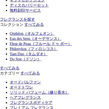
ギフトセレクション
ディスカバリーセット
無料刻印サービス
フレグランスを探す
コレクション
すべてみる
Orphéon（オルフェオン）
Eau des Sens（オーデサンス）
Fleur de Peau（フルール ドゥ ポー）
Philosykos（フィロシコス）
Tam Dao（タムダオ）
Do Son（ドソン）
すべてみる
カテゴリー
すべてみる
オードパルファン
オードトワレ
ソリッド パフューム（練り香水）
ヘアフレグランス
フレグランスボディケア
プレミアム フレグランス