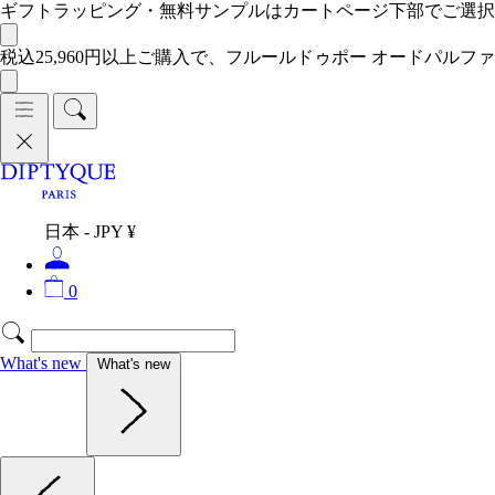
ギフトラッピング・無料サンプルはカートページ下部でご選
税込25,960円以上ご購入で、フルールドゥポー オードパルファ
日本 - JPY ¥
0
What's new
What's new