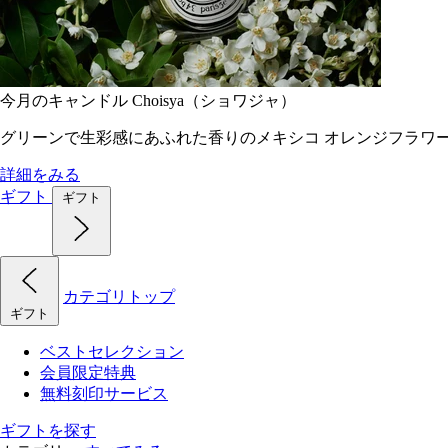
今月のキャンドル Choisya（ショワジャ）
グリーンで生彩感にあふれた香りのメキシコ オレンジフラワ
詳細をみる
ギフト
ギフト
カテゴリトップ
ギフト
ベストセレクション
会員限定特典
無料刻印サービス
ギフトを探す