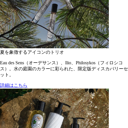
夏を象徴するアイコンのトリオ
Eau des Sens（オーデサンス）、Ilio、Philosykos（フィロシコ
ス）。水の庭園のカラーに彩られた、限定版ディスカバリーセ
ット。
詳細はこちら