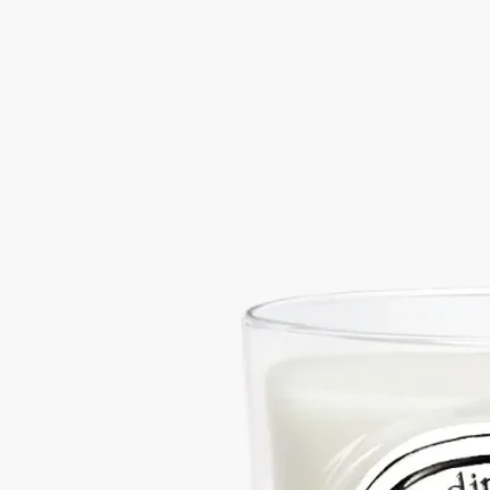
炎のゆらめきとともに、朝露にきらめく摘みたてのローズの清
らかな息吹が、空間をゆっくりと満たしていきます。臆するこ
とのない美しさを湛えた、永遠のアイコンへのオマージュ。
続きを読む
5月の朝。露に濡れた茂みから摘み取られた、まだ開きかけの
花も混じるローズの花束。 *2026年9月発売予定のリフィルで
同じグラスに何度でも詰め替えて、キャンドルをお楽しみいた
だけます。
閉じる
Best-seller
Roses (ローズ)
クラシック キャンドル
フローラル
炎のゆらめきとともに、朝露にきらめく摘みたてのローズの清
らかな息吹が、空間をゆっくりと満たしていきます。臆するこ
とのない美しさを湛えた、永遠のアイコンへのオマージュ。
続きを読む
5月の朝。露に濡れた茂みから摘み取られた、まだ開きかけの