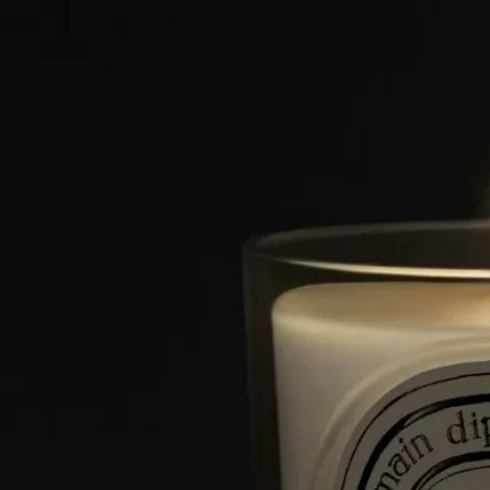
特徴
ご使用前に
ディプティックのキャンドルは天然原料を使用している為、原
料の作用で製品の色ムラやパッケージに変色を起こす場合がご
ざいます。製品は冷暗所にて管理されており変色があっても品
質には問題はございません。
ストーリー
1963年、ボヘミアンな雰囲気が漂うサン・ジェルマン・デ・プ
レ。
香りの記憶を分かち合いたいという思いから、イヴ・クエロ
ン、クリスチャンヌ・ゴトロ、デズモンド・ノックス＝リート
は、ディプティック初となる3つのフレグランスキャンドル、
Aubépine（サンザシ）、Cannelle（シナモン）、Thé（茶）を創