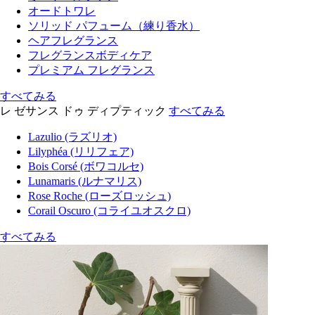
オードトワレ
ソリッド パフューム（練り香水）
ヘアフレグランス
フレグランスボディケア
プレミアム フレグランス
すべてみる
レ ゼサンス ドゥ ディプティック
すべてみる
Lazulio (ラズリオ)
Lilyphéa (リリフェア)
Bois Corsé (ボワコルセ)
Lunamaris (ルナマリス)
Rose Roche (ローズロッシュ)
Corail Oscuro (コライユオスクロ)
すべてみる