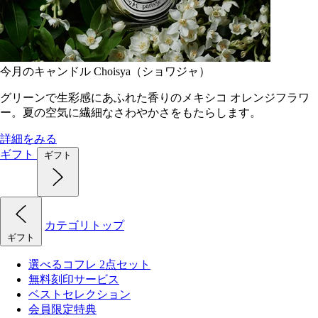
今月のキャンドル Choisya（ショワジャ）
グリーンで生彩感にあふれた香りのメキシコ オレンジフラワ
ー。夏の空気に繊細なさわやかさをもたらします。
詳細をみる
ギフト
ギフト
カテゴリトップ
ギフト
選べるコフレ 2点セット
無料刻印サービス
ベストセレクション
会員限定特典