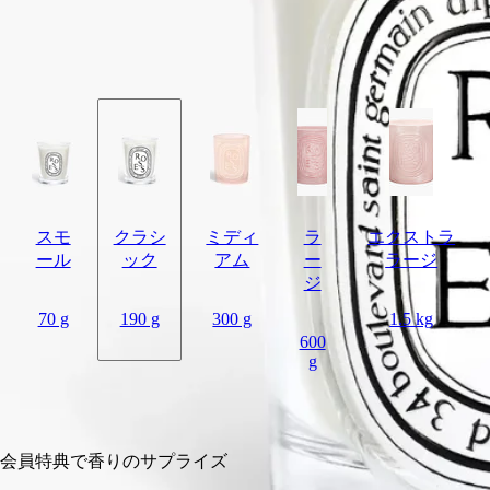
花も混じるローズの花束。 *2026年9月発売予定のリフィルで
同じグラスに何度でも詰め替えて、キャンドルをお楽しみいた
だけます。
閉じる
スモ
クラシ
ミディ
ラ
エクストラ
ール
ック
アム
ー
ラージ
ジ
70 g
190 g
300 g
1.5 kg
600
g
カートに入れる
¥11,000
会員特典で香りのサプライズ