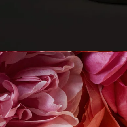
卓越した職人技から生まれたDiptyqueのキャンドルは、大切に
お取り扱いいただくことでその魅力を最大限に引き出すことが
できます。
キャンドルを安全に楽しみ、より長くご愛用いただくためのヒ
ントをいくつかご紹介します。
ご使用前の準備
- キャンドルは、平らで耐熱性のある場所に置いてください。
- 木材や大理石などのデリケートな素材を保護するため、キャ
ンドルコースターやトレイをご使用ください。
- キャンドルは可燃物から離してご使用ください。
- お子様やペットの手の届かない場所でご使用・保管してくだ
さい。
キャンドルへの点火
- 火傷を防ぐため、マッチを使用して火を灯すことをおすすめ
します。
- 初めてご使用になる際は、表面のワックスが均一に溶けるま
で（香りの種類により異なりますが、約4時間）火を灯し続け
てください。これにより、ワックスが中央だけくぼんで燃える