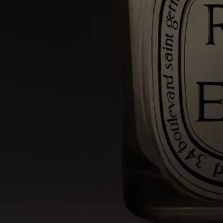
り出しました。
自然に対する3人の創業者の情熱は、50種類以上のキャンドル
からなる比類なき香りのハーバリウムを生み出しました。フロ
ーラル、フルーティ、ウッディ、ハーバル、スパイシーの香り
が、この生き生きとしたコレクションを構成しています。
クラフトマンシップ
卓越した職人技の結晶。それは、調香の芸術とキャンドル作り
の専門知識の融合です。ひとつひとつのキャンドルは、数種類
のワックスのブレンドと高品質なフレグランスの濃縮液、そし
て完璧な香りの拡散と燃焼を約束する厳選された芯から作られ
ています。パリ近郊とプロヴァンスにある2つの工場で、熟練
のキャンドル職人たちによって緻密な作業が行われています。
ご使用方法