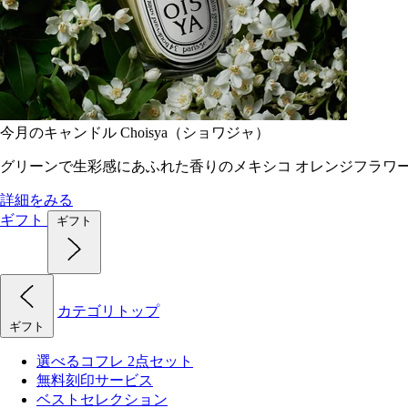
今月のキャンドル Choisya（ショワジャ）
グリーンで生彩感にあふれた香りのメキシコ オレンジフラワ
詳細をみる
ギフト
ギフト
カテゴリトップ
ギフト
選べるコフレ 2点セット
無料刻印サービス
ベストセレクション