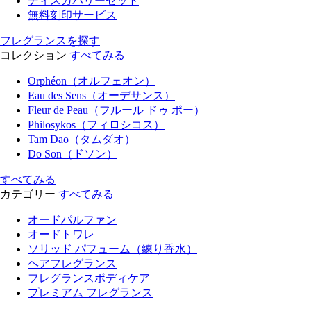
ディスカバリーセット
無料刻印サービス
フレグランスを探す
コレクション
すべてみる
Orphéon（オルフェオン）
Eau des Sens（オーデサンス）
Fleur de Peau（フルール ドゥ ポー）
Philosykos（フィロシコス）
Tam Dao（タムダオ）
Do Son（ドソン）
すべてみる
カテゴリー
すべてみる
オードパルファン
オードトワレ
ソリッド パフューム（練り香水）
ヘアフレグランス
フレグランスボディケア
プレミアム フレグランス