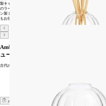
製キャップ (100ml、200ml容器用のスモールサイズと2L容器用
のラージサイズ)は香りの拡散を一時停止できます。ポーセリ
ン製トレイは、スティックやその他の日用品のディスプレイに
もお使いいただけます。
Ambre (アンブル) フレグランス ディフ
ューザー
古代の貴重な樹脂への賛歌
カートに入れる