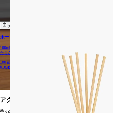
カートに入れる
ホームフレグランス ディフューザー - ガラス製容器
100mlのディフューザー容器。小さなプライベート空間にぴっ
たりなデザイン。
100 ml
+2 サイズ
¥10,450
アクセサリーを選ぶ
香りの体験を引き立てる美しく機能的なアクセサリー。ガラス