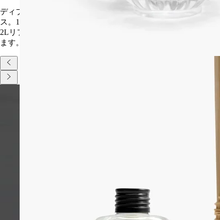
ディプティックのアイコニックな香りの世界に誘うフレグラン
ス。100ml、200ml容器用の200mlリフィル、特別な2L容器用の
2Lリフィルはメゾンを象徴すえう3種類の香りをご用意してい
ます。