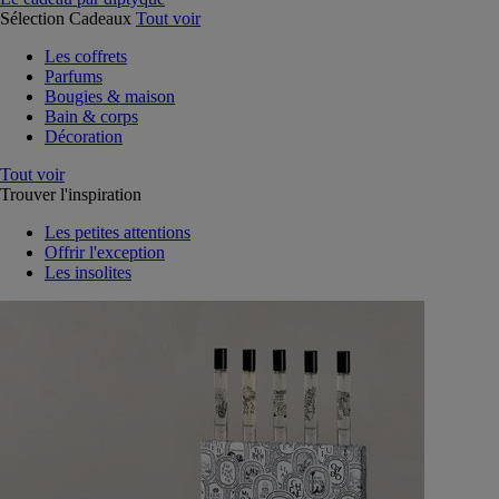
Sélection Cadeaux
Tout voir
Les coffrets
Parfums
Bougies & maison
Bain & corps
Décoration
Tout voir
Trouver l'inspiration
Les petites attentions
Offrir l'exception
Les insolites