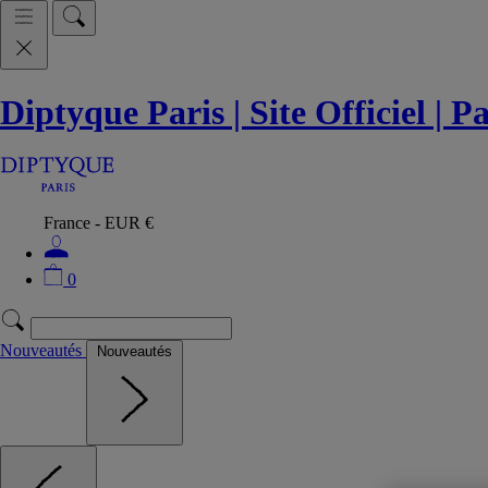
Diptyque Paris | Site Officiel | 
France - EUR €
0
Nouveautés
Nouveautés