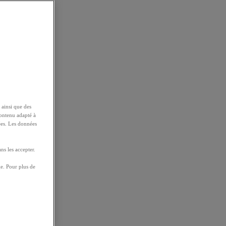
 ainsi que des
contenu adapté à
ées. Les données
ns les accepter.
e. Pour plus de