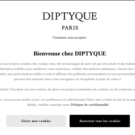
Continuer sans accepter
Bienvenue chez DIPTYQUE
s nos propres cookies, des cookies tiers, des technologies de suivi tel que des pixels et des balises
ublicitaires mobiles pour améliorer votre expérience, réaliser des analyses statistiques, fournir du 
évaluer nos performances média et web et diffuser des publicités personnalisées et non-personnalis
peuvent être stockées dans votre navigateur ou récupérées à partir de celui-ci.
oisir d'accepter tous les cookies, de gérer vos propres paramètres de cookies, ou de continuer sa
, vous pouvez mettre à jour vos préférences en sélectionnant Gérer mes cookies en bas de la pag
détails, veuillez consulter notre
Politique de confidentialité.
Gérer mes cookies
Autoriser tous les cookies