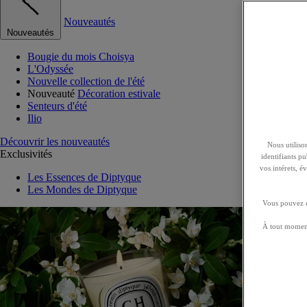
Nouveautés
Nouveautés
Bougie du mois Choisya
L'Odyssée
Nouvelle collection de l'été
Nouveauté
Décoration estivale
Senteurs d'été
Ilio
Découvrir les nouveautés
Nous utilison
Exclusivités
identifiants p
vos intérets, 
Les Essences de Diptyque
Les Mondes de Diptyque
Vous pouvez ch
À tout moment