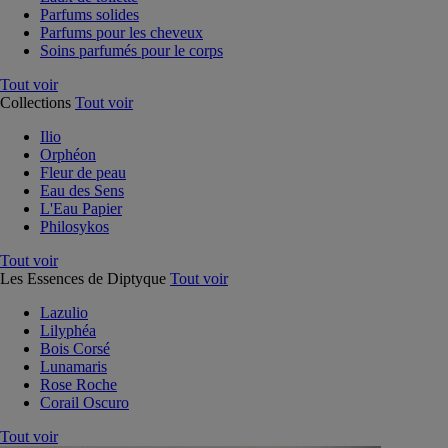
Parfums solides
Parfums pour les cheveux
Soins parfumés pour le corps
Tout voir
Collections
Tout voir
Ilio
Orphéon
Fleur de peau
Eau des Sens
L'Eau Papier
Philosykos
Tout voir
Les Essences de Diptyque
Tout voir
Lazulio
Lilyphéa
Bois Corsé
Lunamaris
Rose Roche
Corail Oscuro
Tout voir