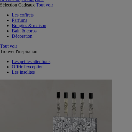
Sélection Cadeaux
Tout voir
Les coffrets
Parfums
Bougies & maison
Bain & corps
Décoration
Tout voir
Trouver l'inspiration
Les petites attentions
Offrir l'exception
Les insolites