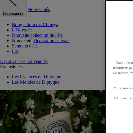
Nouveautés
Nouveautés
Bougie du mois Choisya
L'Odyssée
Nouvelle collection de l'été
Nouveauté
Décoration estivale
Senteurs d'été
Ilio
Découvrir les nouveautés
Nous utilison
Exclusivités
identifiants p
vos intérets, 
Les Essences de Diptyque
Les Mondes de Diptyque
Vous pouvez ch
À tout moment