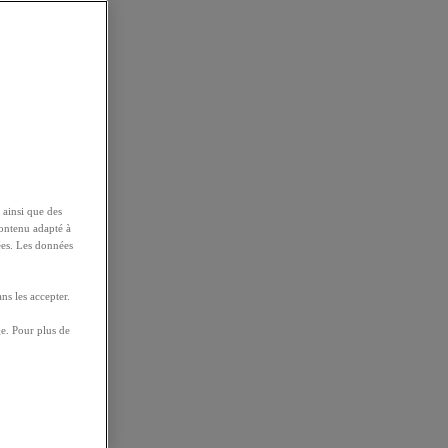
 ainsi que des
contenu adapté à
ées. Les données
ns les accepter.
e. Pour plus de