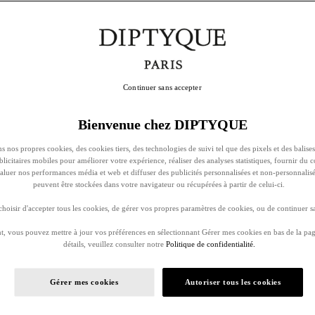
Continuer sans accepter
Bienvenue chez DIPTYQUE
s nos propres cookies, des cookies tiers, des technologies de suivi tel que des pixels et des balises
ublicitaires mobiles pour améliorer votre expérience, réaliser des analyses statistiques, fournir du 
évaluer nos performances média et web et diffuser des publicités personnalisées et non-personnalis
peuvent être stockées dans votre navigateur ou récupérées à partir de celui-ci.
oisir d'accepter tous les cookies, de gérer vos propres paramètres de cookies, ou de continuer sa
, vous pouvez mettre à jour vos préférences en sélectionnant Gérer mes cookies en bas de la pag
détails, veuillez consulter notre
Politique de confidentialité.
Gérer mes cookies
Autoriser tous les cookies