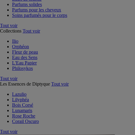
Parfums solides
Parfums pour les cheveux
Soins parfumés pour le corps
Tout voir
Collections
Tout voir
Ilio
Orphéon
Fleur de peau
Eau des Sens
L'Eau Papier
Philosykos
Tout voir
Les Essences de Diptyque
Tout voir
Lazulio
Lilyphéa
Bois Corsé
Lunamaris
Rose Roche
Corail Oscuro
Tout voir