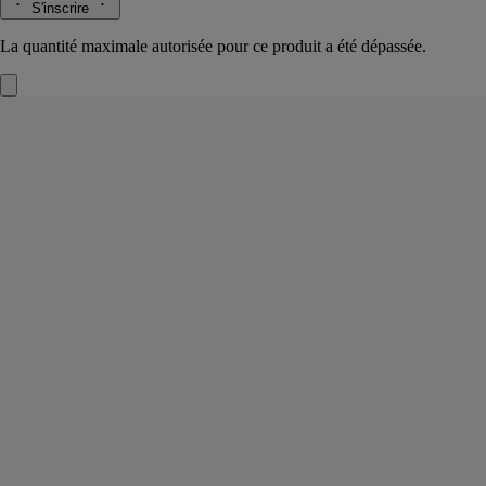
S'inscrire
La quantité maximale autorisée pour ce produit a été dépassée.
Tam Dao
Savon parfumé
Santal, Cèdre, Cyprès
Un voyage dans le temps. Sous la douche et après, le savon Tam Dao
donne vie aux forêts sacrées du Vietnam, souvenir d’enfance d’Yves
Coueslant.
Lire la suite
Sa mousse onctueuse laisse sur la peau et dans l’air un parfum velouté
de santal boisé, à peine épicé.
Lire moins