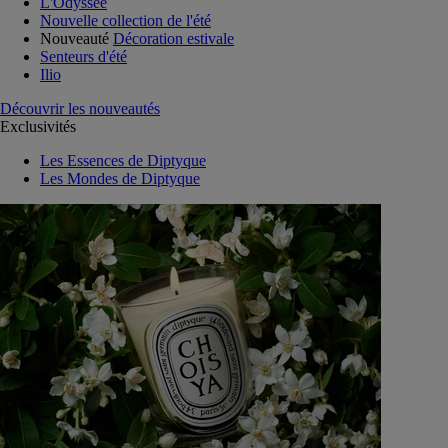
L'Odyssée
Nouvelle collection de l'été
Nouveauté
Décoration estivale
Senteurs d'été
Ilio
Découvrir les nouveautés
Exclusivités
Les Essences de Diptyque
Les Mondes de Diptyque