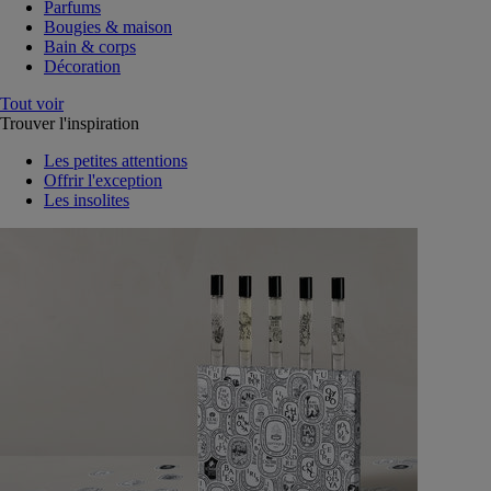
Parfums
Bougies & maison
Bain & corps
Décoration
Tout voir
Trouver l'inspiration
Les petites attentions
Offrir l'exception
Les insolites