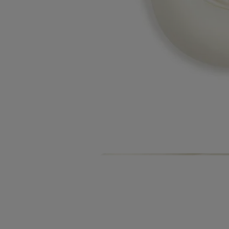
Histoire
Engagements
Formulation et texture
Ingrédients
Histoire
Les Gestes Parfum puisent dans l'histoire du parfum, réinventent les
textures pour offrir un nouvel art de se parfumer. Une façon de rendre
sensible l’invisible, tactile ce qui est impalpable. Que ce soit l’eau de
toilette, l’huile de parfum, la brume de parfum ou le baume de parfum,
chacun dispose d’un concentré spécifique conçu pour offrir le meilleur
rendu olfactif selon sa galénique. Par sa haute concentration, il peut se
suffire à lui-même en s’utilisant seul selon les envies ou les moments.
La matière se fait senteur, la senteur se fait matière...
Formulation et texture