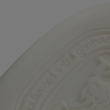
Ce savon parfumé est composé d'une base végétale enrichie à l'huile
d'amande douce. Sa mousse délicate révèle les notes boisées et
onctueuses de Tam Dao ; un souvenir des forêts sacrées de santal du
Vietnam.
Ingrédients
Composé d’une base végétale enrichie en huile d’amande douce, ce
savon est un véritable geste parfumant. Sa mousse délicate dévoile les
notes boisées et crémeuses de Tam Dao. Un souvenir des forêts sacrées
de bois de santal au Vietnam.
Sodium Palmate, Sodium Palm Kernelate, Aqua(Water),
Parfum(Fragrance), Glycerin, Prunus Amygdalus Dulcis (Sweet
Almond) Oil, Sodium Chloride, CI 77891 (Titanium Dioxide),
Tetrasodium EDTA, Tetrasodium Etidronate, Linalool
Avertissement : les listes d'ingrédients entrant dans la composition des
produits Diptyque sont régulièrement mises à jour. Avant d'utiliser un
produit Diptyque, veuillez lire la liste d'ingrédients située sur son
emballage afin de vous assurer que les ingrédients sont adaptés à votre
utilisation personnelle.