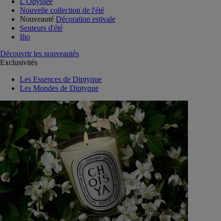
L'Odyssée
Nouvelle collection de l'été
Nouveauté
Décoration estivale
Senteurs d'été
Ilio
Découvrir les nouveautés
Exclusivités
Les Essences de Diptyque
Les Mondes de Diptyque