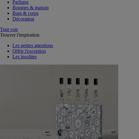
Parfums
Bougies & maison
Bain & corps
Décoration
Tout voir
Trouver l'inspiration
Les petites attentions
Offrir l'exception
Les insolites