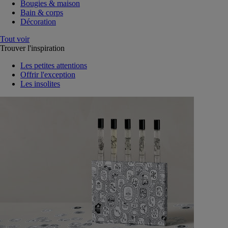
Bougies & maison
Bain & corps
Décoration
Tout voir
Trouver l'inspiration
Les petites attentions
Offrir l'exception
Les insolites