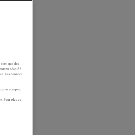
 ainsi que des
contenu adapté à
ées. Les données
ns les accepter.
e. Pour plus de