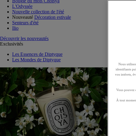
Bougie du mois Choisya
L'Odyssée
Nouvelle collection de l'été
Nouveauté
Décoration estivale
Senteurs d'été
Ilio
Découvrir les nouveautés
Exclusivités
Les Essences de Diptyque
Les Mondes de Diptyque
Nous utilison
identifiants p
vos intérets, 
Vous pouvez ch
À tout moment