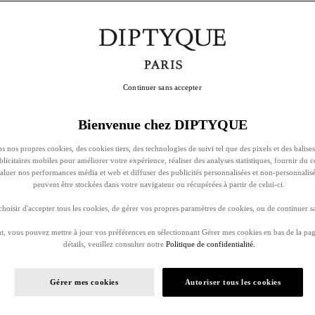
Continuer sans accepter
Bienvenue chez DIPTYQUE
s nos propres cookies, des cookies tiers, des technologies de suivi tel que des pixels et des balises
ublicitaires mobiles pour améliorer votre expérience, réaliser des analyses statistiques, fournir du 
évaluer nos performances média et web et diffuser des publicités personnalisées et non-personnalis
peuvent être stockées dans votre navigateur ou récupérées à partir de celui-ci.
oisir d'accepter tous les cookies, de gérer vos propres paramètres de cookies, ou de continuer sa
, vous pouvez mettre à jour vos préférences en sélectionnant Gérer mes cookies en bas de la pag
détails, veuillez consulter notre
Politique de confidentialité.
Gérer mes cookies
Autoriser tous les cookies