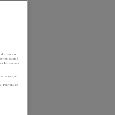
 ainsi que des
contenu adapté à
ées. Les données
ns les accepter.
e. Pour plus de