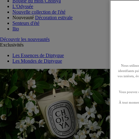
Bougie du mois Choisya
L'Odyssée
Nouvelle collection de l'été
Nouveauté
Décoration estivale
Senteurs d'été
Ilio
Découvrir les nouveautés
Exclusivités
Les Essences de Diptyque
Les Mondes de Diptyque
Nous utilison
identifiants p
vos intérets, 
Vous pouvez ch
À tout moment