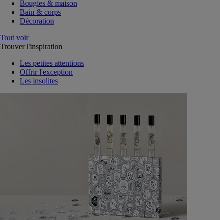
Bougies & maison
Bain & corps
Décoration
Tout voir
Trouver l'inspiration
Les petites attentions
Offrir l'exception
Les insolites