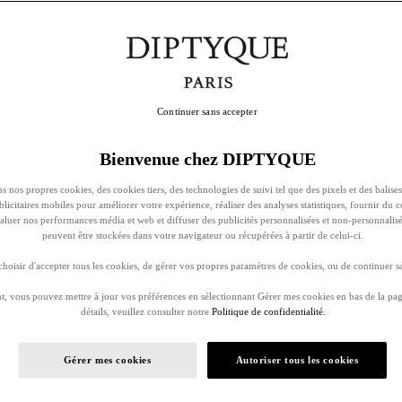
Continuer sans accepter
Bienvenue chez DIPTYQUE
s nos propres cookies, des cookies tiers, des technologies de suivi tel que des pixels et des balises
ublicitaires mobiles pour améliorer votre expérience, réaliser des analyses statistiques, fournir du 
évaluer nos performances média et web et diffuser des publicités personnalisées et non-personnalis
peuvent être stockées dans votre navigateur ou récupérées à partir de celui-ci.
oisir d'accepter tous les cookies, de gérer vos propres paramètres de cookies, ou de continuer sa
, vous pouvez mettre à jour vos préférences en sélectionnant Gérer mes cookies en bas de la pag
détails, veuillez consulter notre
Politique de confidentialité.
Gérer mes cookies
Autoriser tous les cookies