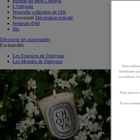
Bougie du mois Choisya
L'Odyssée
Nouvelle collection de l'été
Nouveauté
Décoration estivale
Senteurs d'été
Ilio
Découvrir les nouveautés
Exclusivités
Les Essences de Diptyque
Les Mondes de Diptyque
Nous utilison
identifiants p
vos intérets, 
Vous pouvez ch
À tout moment