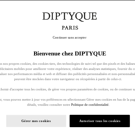
Continuer sans accepter
Bienvenue chez DIPTYQUE
s nos propres cookies, des cookies tiers, des technologies de suivi tel que des pixels et des balises
ublicitaires mobiles pour améliorer votre expérience, réaliser des analyses statistiques, fournir du 
évaluer nos performances média et web et diffuser des publicités personnalisées et non-personnalis
peuvent être stockées dans votre navigateur ou récupérées à partir de celui-ci.
oisir d'accepter tous les cookies, de gérer vos propres paramètres de cookies, ou de continuer sa
, vous pouvez mettre à jour vos préférences en sélectionnant Gérer mes cookies en bas de la pag
détails, veuillez consulter notre
Politique de confidentialité.
Gérer mes cookies
Autoriser tous les cookies