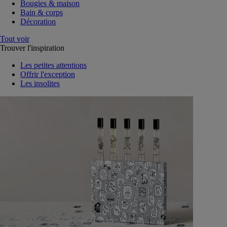
Bougies & maison
Bain & corps
Décoration
Tout voir
Trouver l'inspiration
Les petites attentions
Offrir l'exception
Les insolites