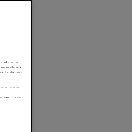
 ainsi que des
contenu adapté à
ées. Les données
ns les accepter.
e. Pour plus de