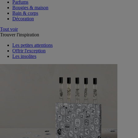
Parfums
Bougies & maison
Bain & corps
Décoration
Tout voir
Trouver l'inspiration
Les petites attentions
Offrir l'exception
Les insolites