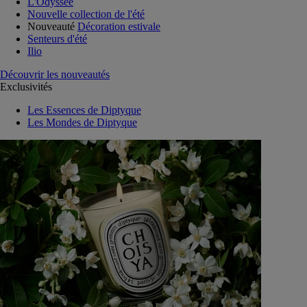
L'Odyssée
Nouvelle collection de l'été
Nouveauté
Décoration estivale
Senteurs d'été
Ilio
Découvrir les nouveautés
Exclusivités
Les Essences de Diptyque
Les Mondes de Diptyque