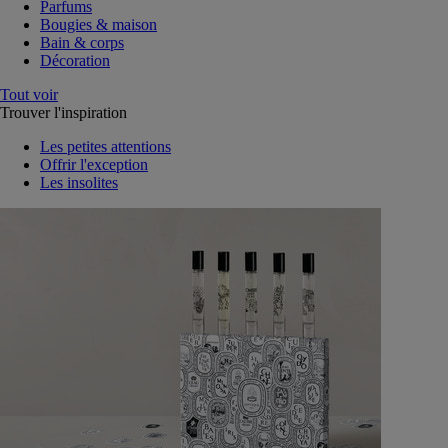
Parfums
Bougies & maison
Bain & corps
Décoration
Tout voir
Trouver l'inspiration
Les petites attentions
Offrir l'exception
Les insolites