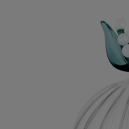
Couvercle Muguet
Pour bougie modèle
classique
Verre borosilicate
Soufflé à la bouche puis façonné à la main dans un atelier italien, ce
couvercle magnifie la bougie et préserve ses notes de muguet.
Lire la suite
Inspiré de l’Herbier des senteurs de Diptyque et dessiné par Sam
Baron, ce couvercle a été conçu par Massimo Lunardon pour habiller
la bougie Muguet. Un porte-bonheur à offrir ou à s’offrir quand vient
le printemps.
Lire moins
Nouveauté
Couvercle Muguet
Pour bougie modèle
classique
Verre borosilicate