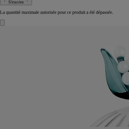
S'inscrire
La quantité maximale autorisée pour ce produit a été dépassée.
Couvercle Muguet
Pour bougie modèle
classique
Verre borosilicate
Soufflé à la bouche puis façonné à la main dans un atelier italien, ce
couvercle magnifie la bougie et préserve ses notes de muguet.
Lire la suite
Inspiré de l’Herbier des senteurs de Diptyque et dessiné par Sam
Baron, ce couvercle a été conçu par Massimo Lunardon pour habiller
la bougie Muguet. Un porte-bonheur à offrir ou à s’offrir quand vient
le printemps.
Lire moins
Nouveauté