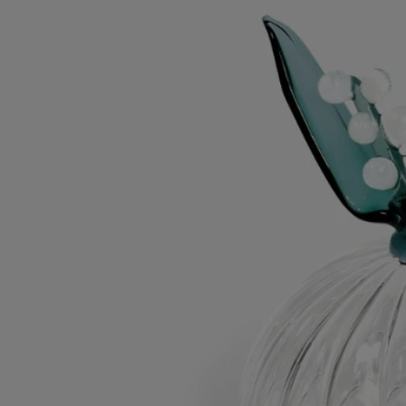
Les savoir-faire
Massimo Lunardon est un artisan et verrier italien réputé pour sa
maîtrise inégalée du travail du verre. Chaque pièce est soufflée à la
bouche et façonnée de ses mains dans son atelier de San Giorgio di
Perlena, en Italie. Cette technique, qui exige un grand savoir-faire de la
part du verrier, garantit la finesse, la légèreté et la résistance du verre
borosilicaté.
Conseils d'utilisation
Laver à la main avec un détergent doux.
Caractéristiques
- Conçu pour une bougie modèle classique
- Matière : Verre borosilicate
- Poids : 52g