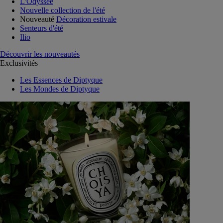
L'Odyssée
Nouvelle collection de l'été
Nouveauté
Décoration estivale
Senteurs d'été
Ilio
Découvrir les nouveautés
Exclusivités
Les Essences de Diptyque
Les Mondes de Diptyque