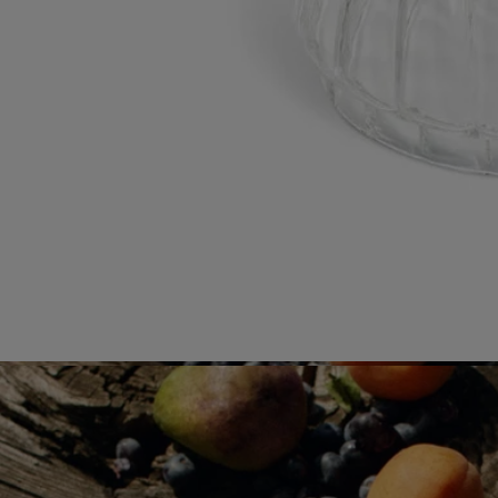
- Format : H 8,5cm ; ø7,6cm
- Laver à la main à l'aide d'un détergent doux.
Engagements
Fabriqué en Italie
Cet objet a été fabriqué en Italie.
Savoir-faire
Fabriqué à la main dans un atelier italien.
En toute transparence
Souhaitez-vous en savoir plus sur nos partenaires et les origines de nos
matières premières ?
Visitez notre plateforme de transparence