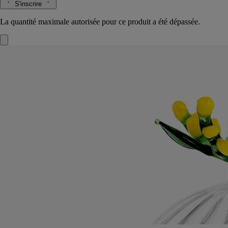
S'inscrire
La quantité maximale autorisée pour ce produit a été dépassée.
Couvercle Mimosa
Pour bougie modèle
classique
Verre borosilicate
Confectionné par un maître verrier italien, ce couvercle, hommage aux
fleurs jaune d’or hivernales, protège les accents veloutés et ensoleillés
de la bougie.
Lire la suite
Imaginé pour couvrir la bougie du même nom, le couvercle Mimosa a
été dessiné par Sam Baron et fabriqué par Massimo Lunardon.
Hommage à l’Herbier des senteurs de la maison, à offrir ou à s’offrir.
Lire moins