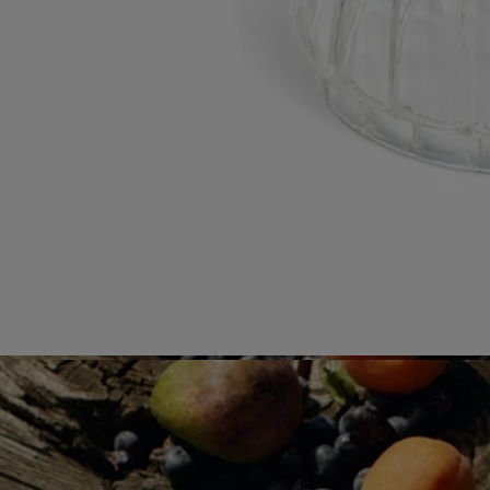
- Poids : 69g
- Format : H 7,5cm ; ø7,6cm
- Laver à la main à l'aide d'un détergent doux.
Engagements
Fabriqué en Italie
Cet objet a été fabriqué en Italie.
Savoir-faire
Fabriqué à la main dans un atelier italien.
En toute transparence
Souhaitez-vous en savoir plus sur nos partenaires et les origines de nos
matières premières ?
Visitez notre plateforme de transparence