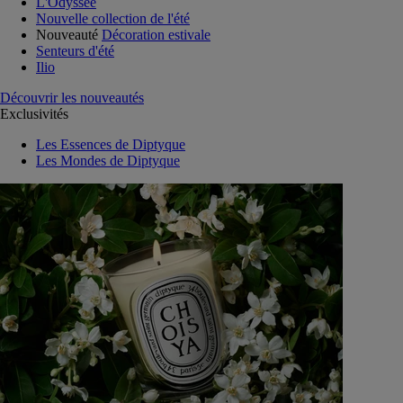
L'Odyssée
Nouvelle collection de l'été
Nouveauté
Décoration estivale
Senteurs d'été
Ilio
Découvrir les nouveautés
Exclusivités
Les Essences de Diptyque
Les Mondes de Diptyque