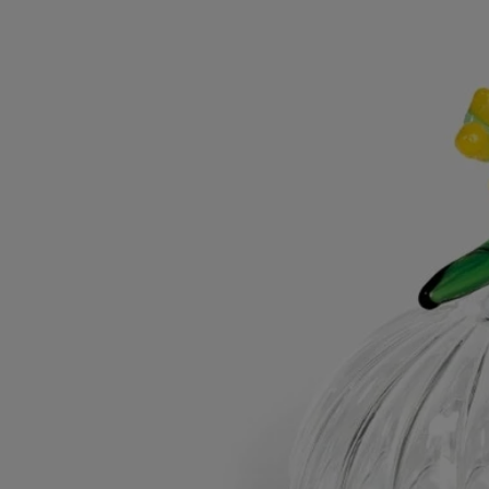
Les savoir-faire
Massimo Lunardon est un artisan et verrier italien réputé pour sa
maîtrise inégalée du travail du verre. Chaque pièce est soufflée à la
bouche et façonnée de ses mains dans son atelier de San Giorgio di
Perlena, en Italie. Cette technique, qui exige un grand savoir-faire de la
part du verrier, garantit la finesse, la légèreté et la résistance du verre
borosilicaté.
Conseils d'utilisation
Laver à la main avec un détergent doux.
Caractéristiques
- Conçu pour une bougie modèle classique
- Matière : Verre borosilicate