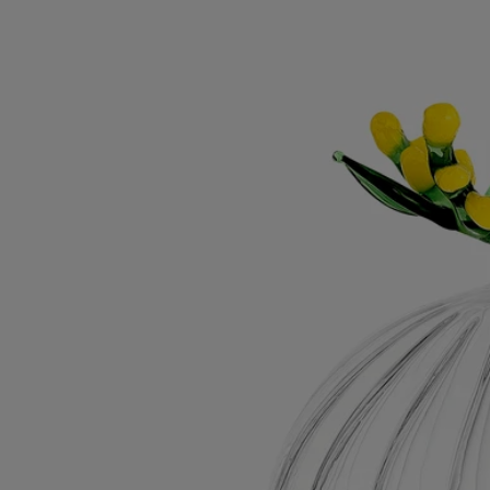
Couvercle Mimosa
Pour bougie modèle
classique
Verre borosilicate
Confectionné par un maître verrier italien, ce couvercle, hommage aux
fleurs jaune d’or hivernales, protège les accents veloutés et ensoleillés
de la bougie.
Lire la suite
Imaginé pour couvrir la bougie du même nom, le couvercle Mimosa a
été dessiné par Sam Baron et fabriqué par Massimo Lunardon.
Hommage à l’Herbier des senteurs de la maison, à offrir ou à s’offrir.
Lire moins
Couvercle Mimosa
Pour bougie modèle
classique
Verre borosilicate