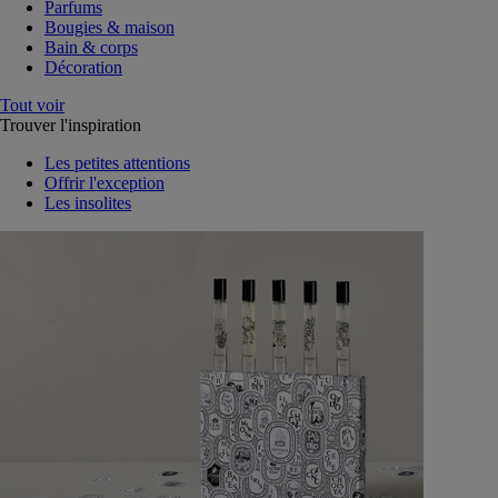
Parfums
Bougies & maison
Bain & corps
Décoration
Tout voir
Trouver l'inspiration
Les petites attentions
Offrir l'exception
Les insolites