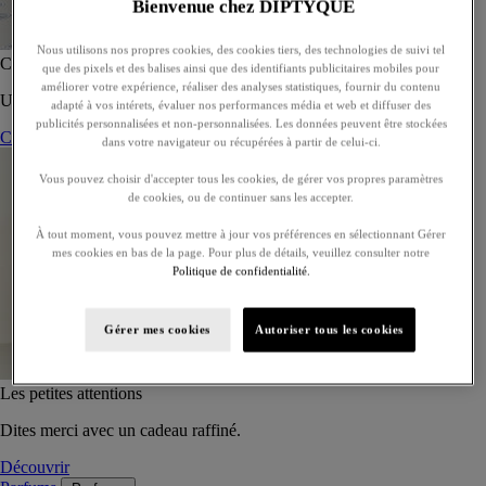
Bienvenue chez DIPTYQUE
Nous utilisons nos propres cookies, des cookies tiers, des technologies de suivi tel
Coffret de 5 eaux de toilette - À composer
que des pixels et des balises ainsi que des identifiants publicitaires mobiles pour
améliorer votre expérience, réaliser des analyses statistiques, fournir du contenu
Un coffret sur-mesure de cinq eaux de toilette, à offrir ou s’offrir.
adapté à vos intérets, évaluer nos performances média et web et diffuser des
publicités personnalisées et non-personnalisées. Les données peuvent être stockées
Composer son coffret
dans votre navigateur ou récupérées à partir de celui-ci.
Vous pouvez choisir d'accepter tous les cookies, de gérer vos propres paramètres
de cookies, ou de continuer sans les accepter.
À tout moment, vous pouvez mettre à jour vos préférences en sélectionnant Gérer
mes cookies en bas de la page. Pour plus de détails, veuillez consulter notre
Politique de confidentialité.
Gérer mes cookies
Autoriser tous les cookies
Les petites attentions
Dites merci avec un cadeau raffiné.
Découvrir