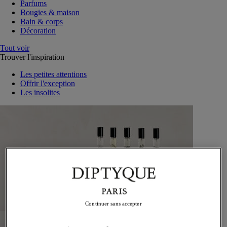
Parfums
Bougies & maison
Bain & corps
Décoration
Tout voir
Trouver l'inspiration
Les petites attentions
Offrir l'exception
Les insolites
Continuer sans accepter