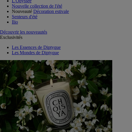
L'Odyssée
Nouvelle collection de l'été
Nouveauté
Décoration estivale
Senteurs d'été
Ilio
Découvrir les nouveautés
Exclusivités
Les Essences de Diptyque
Les Mondes de Diptyque