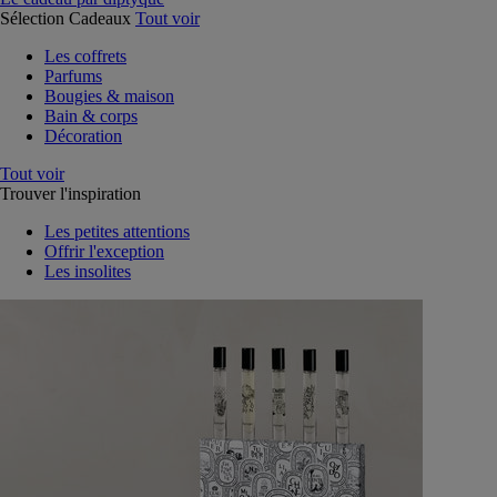
Sélection Cadeaux
Tout voir
Les coffrets
Parfums
Bougies & maison
Bain & corps
Décoration
Tout voir
Trouver l'inspiration
Les petites attentions
Offrir l'exception
Les insolites