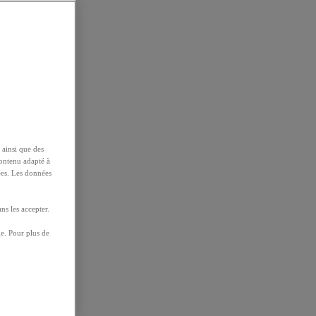
 ainsi que des
contenu adapté à
ées. Les données
ns les accepter.
e. Pour plus de