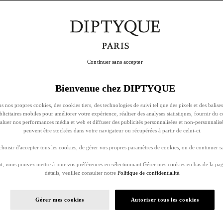
Continuer sans accepter
Bienvenue chez DIPTYQUE
s nos propres cookies, des cookies tiers, des technologies de suivi tel que des pixels et des balises
ublicitaires mobiles pour améliorer votre expérience, réaliser des analyses statistiques, fournir du 
évaluer nos performances média et web et diffuser des publicités personnalisées et non-personnalis
peuvent être stockées dans votre navigateur ou récupérées à partir de celui-ci.
oisir d'accepter tous les cookies, de gérer vos propres paramètres de cookies, ou de continuer sa
, vous pouvez mettre à jour vos préférences en sélectionnant Gérer mes cookies en bas de la pag
détails, veuillez consulter notre
Politique de confidentialité.
Gérer mes cookies
Autoriser tous les cookies