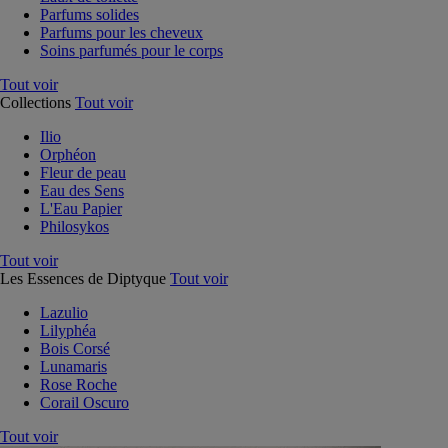
Parfums solides
Parfums pour les cheveux
Soins parfumés pour le corps
Tout voir
Collections
Tout voir
Ilio
Orphéon
Fleur de peau
Eau des Sens
L'Eau Papier
Philosykos
Tout voir
Les Essences de Diptyque
Tout voir
Lazulio
Lilyphéa
Bois Corsé
Lunamaris
Rose Roche
Corail Oscuro
Tout voir