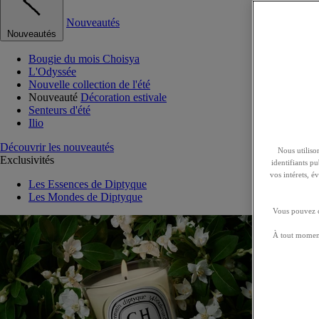
Nouveautés
Nouveautés
Bougie du mois Choisya
L'Odyssée
Nouvelle collection de l'été
Nouveauté
Décoration estivale
Senteurs d'été
Ilio
Découvrir les nouveautés
Nous utilison
Exclusivités
identifiants p
vos intérets, 
Les Essences de Diptyque
Les Mondes de Diptyque
Vous pouvez ch
À tout moment