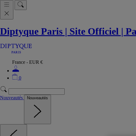
Diptyque Paris | Site Officiel | 
France - EUR €
0
Nouveautés
Nouveautés