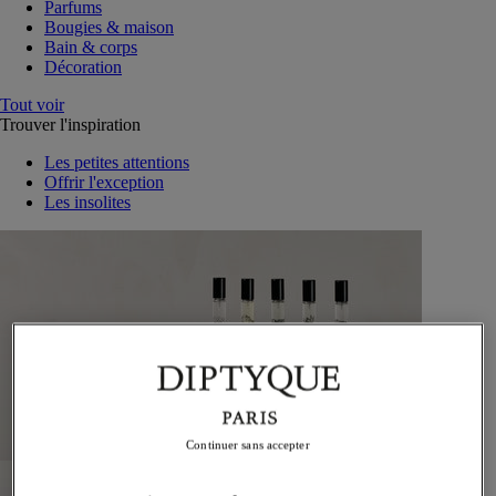
Parfums
Bougies & maison
Bain & corps
Décoration
Tout voir
Trouver l'inspiration
Les petites attentions
Offrir l'exception
Les insolites
Continuer sans accepter