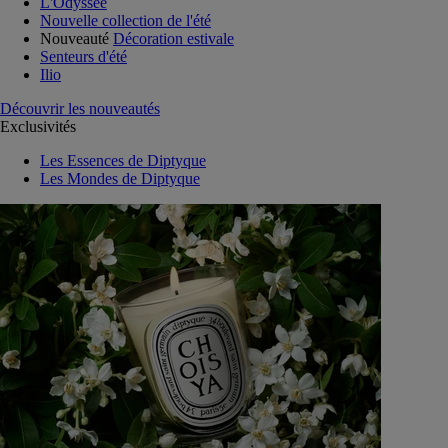
L'Odyssée
Nouvelle collection de l'été
Nouveauté
Décoration estivale
Senteurs d'été
Ilio
Découvrir les nouveautés
Exclusivités
Les Essences de Diptyque
Les Mondes de Diptyque