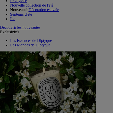
L'Odyssée
Nouvelle collection de l'été
Nouveauté
Décoration estivale
Senteurs d'été
Ilio
Découvrir les nouveautés
Exclusivités
Les Essences de Diptyque
Les Mondes de Diptyque