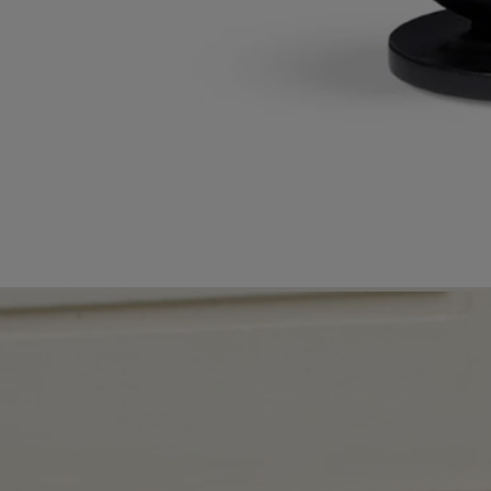
Fabriqué au Portugal
Cet objet a été fabriqué au Portugal
Décoration intemporelle
Noir d'encre et ivoire de cire. Deux teintes intemporelles,
emblématiques de Diptyque, habillent les objets de décoration et
transforment l'atmosphère de la maison.