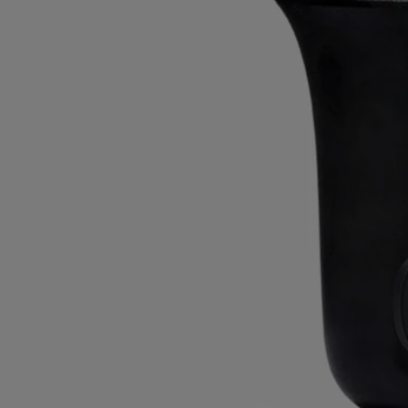
- Poids : 1,2kg
- Format : H 26,5 cm D 17,5 cm
- Nettoyer la pièce à l'aide d'un chiffon doux légèrement humide
- Ne pas disposer l’objet en cire directement sur une surface fragile
comme le bois pour éviter tout risque de trace
-Tenir l’objet éloigné de toute source de chaleur trop importante
(cheminée, radiateur, exposition directe au soleil,…).
Engagements
Savoir-faire
Cet objet a été fabriqué au Portugal.
En toute transparence
Souhaitez-vous en savoir plus sur nos partenaires et les origines de nos
matières premières ?
Visitez notre plateforme de transparence