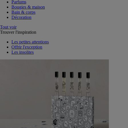
Parfums
Bougies & maison
Bain & corps
Décoration
Tout voir
Trouver l'inspiration
Les petites attentions
Offrir l'exception
Les insolites