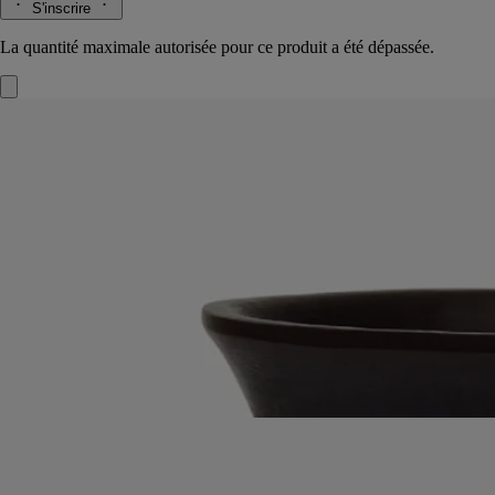
S'inscrire
La quantité maximale autorisée pour ce produit a été dépassée.
Vase Médicis noir
Grand Modèle
Cire
Pouvant accueillir de l'eau, ce grand vase est entièrement moulé en cire
au sein d'une manufacture haut de gamme portugaise.
Lire la suite
Étonnant par son aspect glacé, cet objet singulier s’inspire de la formes
des vases Médicis et se décline ici dans une magnifique teinte ébène. À
marier aux autres vases Médicis.
Lire moins
Iconique