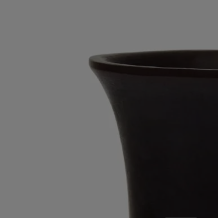
Vase Médicis noir
Grand Modèle
Cire
Pouvant accueillir de l'eau, ce grand vase est entièrement moulé en cire
au sein d'une manufacture haut de gamme portugaise.
Lire la suite
Étonnant par son aspect glacé, cet objet singulier s’inspire de la formes
des vases Médicis et se décline ici dans une magnifique teinte ébène. À
marier aux autres vases Médicis.
Lire moins
Iconique
Vase Médicis noir
Grand Modèle
Cire
Pouvant accueillir de l'eau, ce grand vase est entièrement moulé en cire
au sein d'une manufacture haut de gamme portugaise.
Lire la suite
Étonnant par son aspect glacé, cet objet singulier s’inspire de la formes
des vases Médicis et se décline ici dans une magnifique teinte ébène. À
marier aux autres vases Médicis.
Lire moins