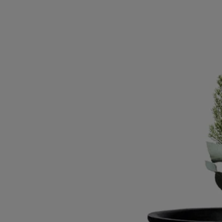
au monde. À l'origine, l'entreprise fabriquait des bougies religieuses et
destinées à illuminer. La cire se devait donc d'être d'une qualité
exceptionnelle pour durer tout au long des processions et rester, au fil
de sa combustion et d'un événement à l'autre, parfaitement stable.
Aujourd'hui, les temps ont changé mais la qualité de la cire reste la
même. Elle est fondue dans les formes les plus simples et les plus
sophistiquées, à l'image de ce vase diptyque, réplique moderne des
vases de l'époque des Médicis.
Conseils d'utilisation
- Pour nettoyer cet article, utilisez un chiffon doux et légèrement
humide
- Ne posez pas les objets en cire directement sur des surfaces délicates
comme le bois pour éviter les marques et les taches
- Tenez cet article à l'écart des sources de chaleur extrême (par ex. :
cheminées, radiateurs, lumière directe du soleil).
Caractéristiques
- Matière : Cire