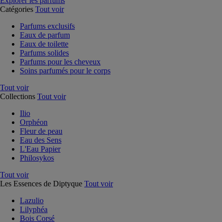
Explorer les parfums
Catégories
Tout voir
Parfums exclusifs
Eaux de parfum
Eaux de toilette
Parfums solides
Parfums pour les cheveux
Soins parfumés pour le corps
Tout voir
Collections
Tout voir
Ilio
Orphéon
Fleur de peau
Eau des Sens
L'Eau Papier
Philosykos
Tout voir
Les Essences de Diptyque
Tout voir
Lazulio
Lilyphéa
Bois Corsé