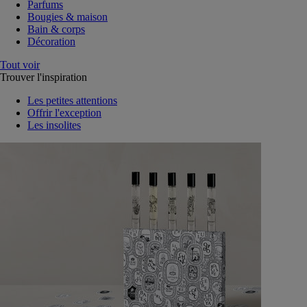
Parfums
Bougies & maison
Bain & corps
Décoration
Tout voir
Trouver l'inspiration
Les petites attentions
Offrir l'exception
Les insolites