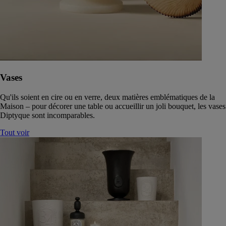
Vases
Qu'ils soient en cire ou en verre, deux matières emblématiques de la
Maison – pour décorer une table ou accueillir un joli bouquet, les vases
Diptyque sont incomparables.
Tout voir