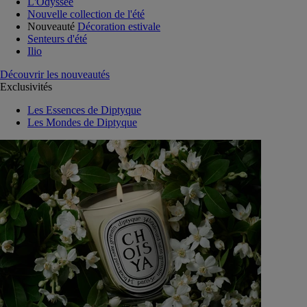
L'Odyssée
Nouvelle collection de l'été
Nouveauté
Décoration estivale
Senteurs d'été
Ilio
Découvrir les nouveautés
Exclusivités
Les Essences de Diptyque
Les Mondes de Diptyque