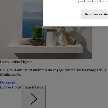
plus de détails, veuillez co
Gérer mes cookie
La collection Figuier
Bougies et diffuseurs invitent à un voyage olfactif sur les rivages de la
Méditerranée.
Découvrir
Bain & Corps
Bain & Corps