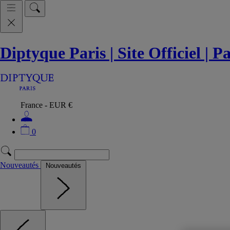
Diptyque Paris | Site Officiel | 
France - EUR €
0
Nouveautés
Nouveautés