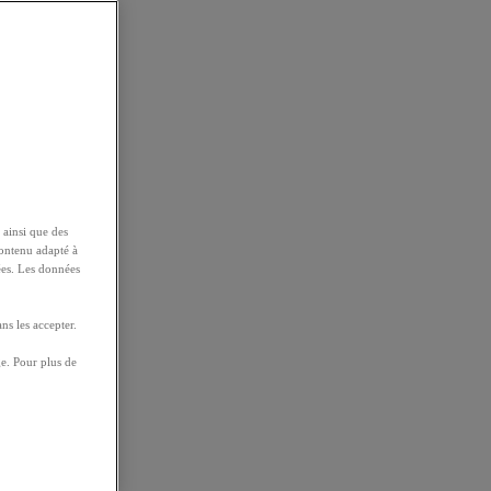
 ainsi que des
contenu adapté à
ées. Les données
ns les accepter.
e. Pour plus de