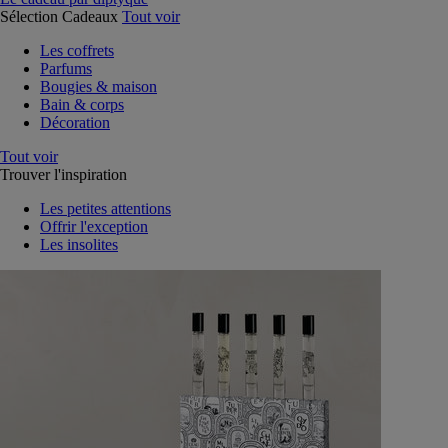
Sélection Cadeaux
Tout voir
Les coffrets
Parfums
Bougies & maison
Bain & corps
Décoration
Tout voir
Trouver l'inspiration
Les petites attentions
Offrir l'exception
Les insolites