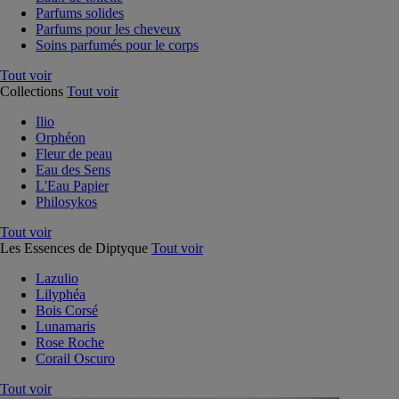
Parfums solides
Parfums pour les cheveux
Soins parfumés pour le corps
Tout voir
Collections
Tout voir
Ilio
Orphéon
Fleur de peau
Eau des Sens
L'Eau Papier
Philosykos
Tout voir
Les Essences de Diptyque
Tout voir
Lazulio
Lilyphéa
Bois Corsé
Lunamaris
Rose Roche
Corail Oscuro
Tout voir