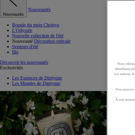
Nouveautés
Nouveautés
Bougie du mois Choisya
L'Odyssée
Nouvelle collection de l'été
Nouveauté
Décoration estivale
Senteurs d'été
Ilio
Découvrir les nouveautés
Nous utilison
Exclusivités
identifiants p
vos intérets, 
Les Essences de Diptyque
Les Mondes de Diptyque
Vous pouvez ch
À tout moment