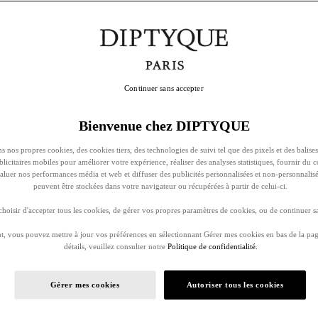
Continuer sans accepter
Bienvenue chez DIPTYQUE
s nos propres cookies, des cookies tiers, des technologies de suivi tel que des pixels et des balises
ublicitaires mobiles pour améliorer votre expérience, réaliser des analyses statistiques, fournir du 
évaluer nos performances média et web et diffuser des publicités personnalisées et non-personnalis
peuvent être stockées dans votre navigateur ou récupérées à partir de celui-ci.
oisir d'accepter tous les cookies, de gérer vos propres paramètres de cookies, ou de continuer sa
, vous pouvez mettre à jour vos préférences en sélectionnant Gérer mes cookies en bas de la pag
détails, veuillez consulter notre
Politique de confidentialité.
Gérer mes cookies
Autoriser tous les cookies