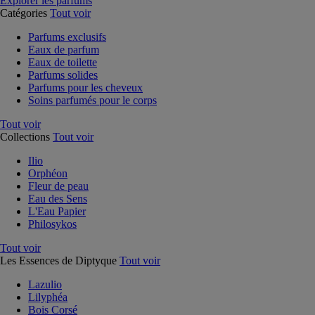
Explorer les parfums
Catégories
Tout voir
Parfums exclusifs
Eaux de parfum
Eaux de toilette
Parfums solides
Parfums pour les cheveux
Soins parfumés pour le corps
Tout voir
Collections
Tout voir
Ilio
Orphéon
Fleur de peau
Eau des Sens
L'Eau Papier
Philosykos
Tout voir
Les Essences de Diptyque
Tout voir
Lazulio
Lilyphéa
Bois Corsé