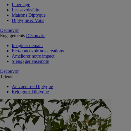
L'héritage
Les savoir-faire
Maisons Diptyque
Diptyque & Vous
Découvrir
Engagements
Découvrir
Imaginer demain
Eco-concevoir nos créations
Améliorer notre impact
S’engager ensemble
Découvrir
Talents
Au coeur de Diptyque
Rejoignez Diptyque