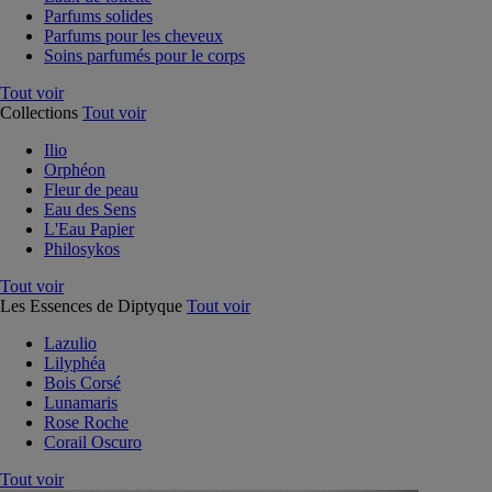
Parfums solides
Parfums pour les cheveux
Soins parfumés pour le corps
Tout voir
Collections
Tout voir
Ilio
Orphéon
Fleur de peau
Eau des Sens
L'Eau Papier
Philosykos
Tout voir
Les Essences de Diptyque
Tout voir
Lazulio
Lilyphéa
Bois Corsé
Lunamaris
Rose Roche
Corail Oscuro
Tout voir