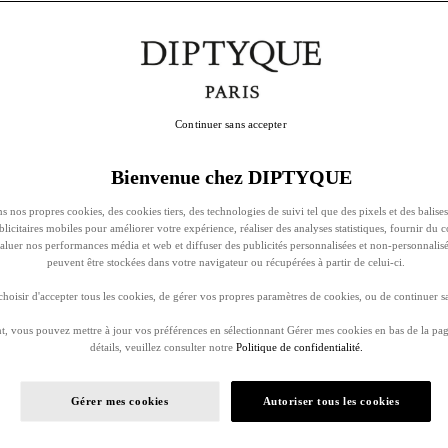
Continuer sans accepter
Bienvenue chez DIPTYQUE
s nos propres cookies, des cookies tiers, des technologies de suivi tel que des pixels et des balises
ublicitaires mobiles pour améliorer votre expérience, réaliser des analyses statistiques, fournir du 
évaluer nos performances média et web et diffuser des publicités personnalisées et non-personnalis
peuvent être stockées dans votre navigateur ou récupérées à partir de celui-ci.
oisir d'accepter tous les cookies, de gérer vos propres paramètres de cookies, ou de continuer sa
, vous pouvez mettre à jour vos préférences en sélectionnant Gérer mes cookies en bas de la pag
détails, veuillez consulter notre
Politique de confidentialité.
Gérer mes cookies
Autoriser tous les cookies