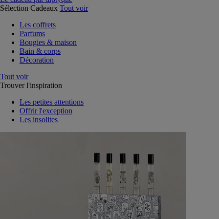
Sélection Cadeaux
Tout voir
Les coffrets
Parfums
Bougies & maison
Bain & corps
Décoration
Tout voir
Trouver l'inspiration
Les petites attentions
Offrir l'exception
Les insolites