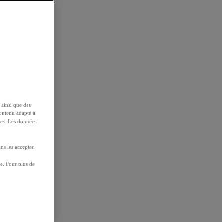
 ainsi que des
contenu adapté à
ées. Les données
ns les accepter.
e. Pour plus de