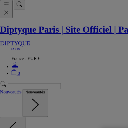
Diptyque Paris | Site Officiel | 
France - EUR €
0
Nouveautés
Nouveautés