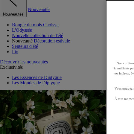
Nouveautés
Nouveautés
Bougie du mois Choisya
L'Odyssée
Nouvelle collection de l'été
Nouveauté
Décoration estivale
Senteurs d'été
Ilio
Découvrir les nouveautés
Nous utilison
Exclusivités
identifiants p
vos intérets, 
Les Essences de Diptyque
Les Mondes de Diptyque
Vous pouvez ch
À tout moment