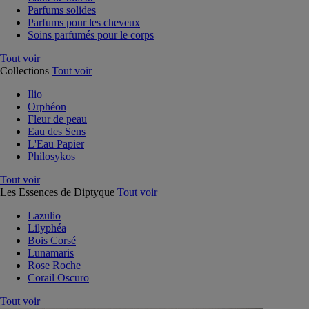
Parfums solides
Parfums pour les cheveux
Soins parfumés pour le corps
Tout voir
Collections
Tout voir
Ilio
Orphéon
Fleur de peau
Eau des Sens
L'Eau Papier
Philosykos
Tout voir
Les Essences de Diptyque
Tout voir
Lazulio
Lilyphéa
Bois Corsé
Lunamaris
Rose Roche
Corail Oscuro
Tout voir