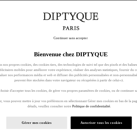
Continuer sans accepter
Bienvenue chez DIPTYQUE
s nos propres cookies, des cookies tiers, des technologies de suivi tel que des pixels et des balises
ublicitaires mobiles pour améliorer votre expérience, réaliser des analyses statistiques, fournir du 
évaluer nos performances média et web et diffuser des publicités personnalisées et non-personnalis
peuvent être stockées dans votre navigateur ou récupérées à partir de celui-ci.
oisir d'accepter tous les cookies, de gérer vos propres paramètres de cookies, ou de continuer sa
, vous pouvez mettre à jour vos préférences en sélectionnant Gérer mes cookies en bas de la pag
détails, veuillez consulter notre
Politique de confidentialité.
Gérer mes cookies
Autoriser tous les cookies