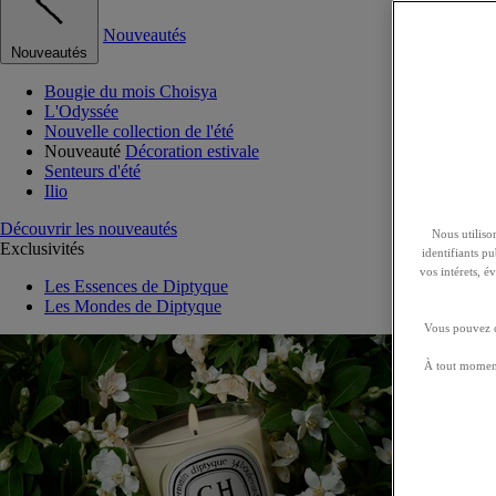
Nouveautés
Nouveautés
Bougie du mois Choisya
L'Odyssée
Nouvelle collection de l'été
Nouveauté
Décoration estivale
Senteurs d'été
Ilio
Découvrir les nouveautés
Nous utilison
Exclusivités
identifiants p
vos intérets, 
Les Essences de Diptyque
Les Mondes de Diptyque
Vous pouvez ch
À tout moment