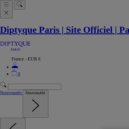
Diptyque Paris | Site Officiel | 
France - EUR €
0
Nouveautés
Nouveautés