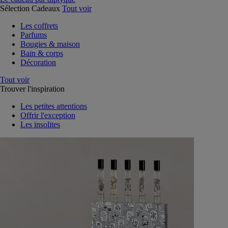
Sélection Cadeaux
Tout voir
Les coffrets
Parfums
Bougies & maison
Bain & corps
Décoration
Tout voir
Trouver l'inspiration
Les petites attentions
Offrir l'exception
Les insolites