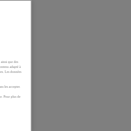
 ainsi que des
contenu adapté à
ées. Les données
ns les accepter.
e. Pour plus de