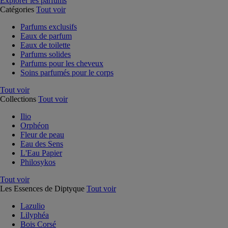
Explorer les parfums
Catégories
Tout voir
Parfums exclusifs
Eaux de parfum
Eaux de toilette
Parfums solides
Parfums pour les cheveux
Soins parfumés pour le corps
Tout voir
Collections
Tout voir
Ilio
Orphéon
Fleur de peau
Eau des Sens
L'Eau Papier
Philosykos
Tout voir
Les Essences de Diptyque
Tout voir
Lazulio
Lilyphéa
Bois Corsé