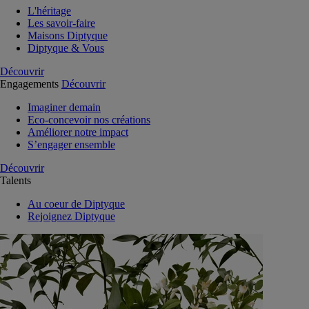
L'héritage
Les savoir-faire
Maisons Diptyque
Diptyque & Vous
Découvrir
Engagements
Découvrir
Imaginer demain
Eco-concevoir nos créations
Améliorer notre impact
S’engager ensemble
Découvrir
Talents
Au coeur de Diptyque
Rejoignez Diptyque