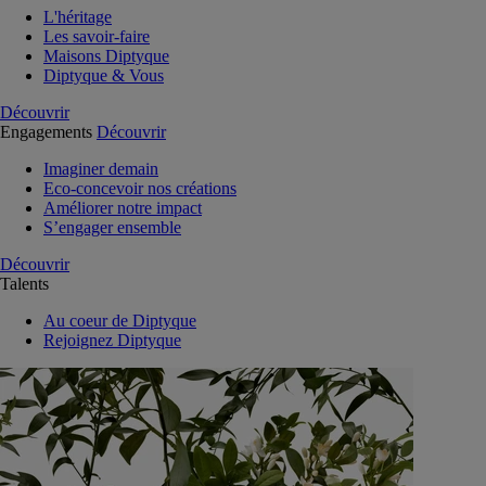
L'héritage
Les savoir-faire
Maisons Diptyque
Diptyque & Vous
Découvrir
Engagements
Découvrir
Imaginer demain
Eco-concevoir nos créations
Améliorer notre impact
S’engager ensemble
Découvrir
Talents
Au coeur de Diptyque
Rejoignez Diptyque