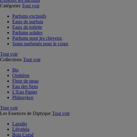
Explorer les parfums
Catégories
Tout voir
Parfums exclusifs
Eaux de parfum
Eaux de toilette
Parfums solides
Parfums pour les cheveux
Soins parfumés pour le corps
Tout voir
Collections
Tout voir
Ilio
Orphéon
Fleur de peau
Eau des Sens
L'Eau Papier
Philosykos
Tout voir
Les Essences de Diptyque
Tout voir
Lazulio
Lilyphéa
Bois Corsé