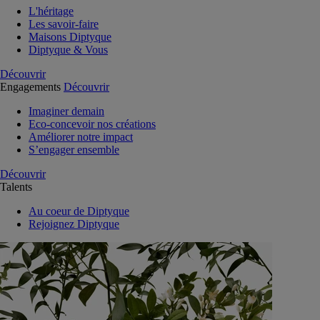
L'héritage
Les savoir-faire
Maisons Diptyque
Diptyque & Vous
Découvrir
Engagements
Découvrir
Imaginer demain
Eco-concevoir nos créations
Améliorer notre impact
S’engager ensemble
Découvrir
Talents
Au coeur de Diptyque
Rejoignez Diptyque