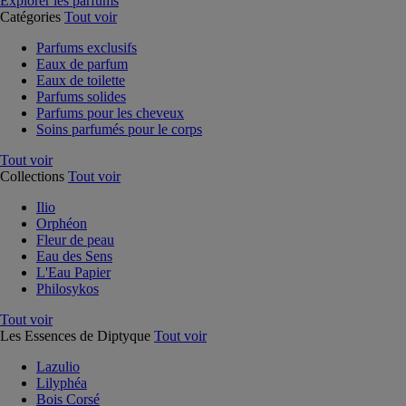
Explorer les parfums
Catégories
Tout voir
Parfums exclusifs
Eaux de parfum
Eaux de toilette
Parfums solides
Parfums pour les cheveux
Soins parfumés pour le corps
Tout voir
Collections
Tout voir
Ilio
Orphéon
Fleur de peau
Eau des Sens
L'Eau Papier
Philosykos
Tout voir
Les Essences de Diptyque
Tout voir
Lazulio
Lilyphéa
Bois Corsé