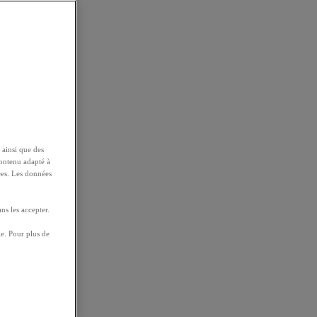
 ainsi que des
contenu adapté à
ées. Les données
ns les accepter.
e. Pour plus de