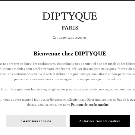
Continuer sans accepter
Bienvenue chez DIPTYQUE
s nos propres cookies, des cookies tiers, des technologies de suivi tel que des pixels et des balises
ublicitaires mobiles pour améliorer votre expérience, réaliser des analyses statistiques, fournir du 
évaluer nos performances média et web et diffuser des publicités personnalisées et non-personnalis
peuvent être stockées dans votre navigateur ou récupérées à partir de celui-ci.
oisir d'accepter tous les cookies, de gérer vos propres paramètres de cookies, ou de continuer sa
, vous pouvez mettre à jour vos préférences en sélectionnant Gérer mes cookies en bas de la pag
détails, veuillez consulter notre
Politique de confidentialité.
Gérer mes cookies
Autoriser tous les cookies