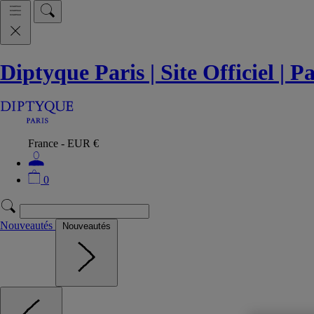
Diptyque Paris | Site Officiel | 
France - EUR €
0
Nouveautés
Nouveautés