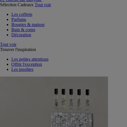
Sélection Cadeaux
Tout voir
Les coffrets
Parfums
Bougies & maison
Bain & corps
Décoration
Tout voir
Trouver l'inspiration
Les petites attentions
Offrir l'exception
Les insolites