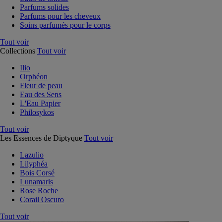
Parfums solides
Parfums pour les cheveux
Soins parfumés pour le corps
Tout voir
Collections
Tout voir
Ilio
Orphéon
Fleur de peau
Eau des Sens
L'Eau Papier
Philosykos
Tout voir
Les Essences de Diptyque
Tout voir
Lazulio
Lilyphéa
Bois Corsé
Lunamaris
Rose Roche
Corail Oscuro
Tout voir