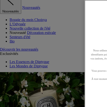
Nouveautés
Nouveautés
Bougie du mois Choisya
L'Odyssée
Nouvelle collection de l'été
Nouveauté
Décoration estivale
Senteurs d'été
Ilio
Découvrir les nouveautés
Nous utilison
Exclusivités
identifiants p
vos intérets, 
Les Essences de Diptyque
Les Mondes de Diptyque
Vous pouvez ch
À tout moment